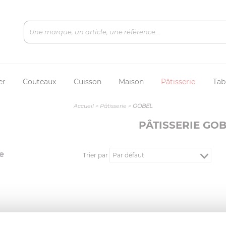
er
Couteaux
Cuisson
Maison
Pâtisserie
Tab
Accueil
>
Pâtisserie
>
GOBEL
PÂTISSERIE GO
e
Trier par