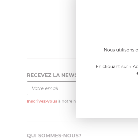
Dernier
Emmanue
Casserole 
fixe
«Nous so
qualité. C
l'élaborat
Nous utilisons d
En cliquant sur « A
RECEVEZ LA NEWSLETTER
Inscrivez-vous
à notre newsletter
QUI SOMMES-NOUS?