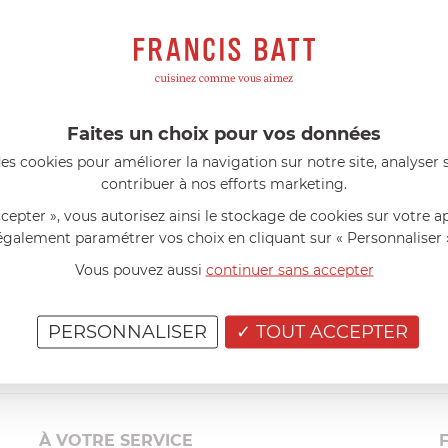
s avis produits
l 56 ans
le 23/06/2026 à 12:04
Florence 63 ans
le 23/06/2026 à 
mini 9 cm Castelpro 5 ply poignée
Couteau complet avec lame, joint 
pour le robot cuiseur Cook Expert
mmes dans un produit de haute
«Je suis satisfaite du couteau Mag
ette casserole est parfaite pour
L'écrou est un peu dur au début ma
Faites un choix pour vos données
ion des sauces et vient complé...»
fait. La livraison a été très rapide. ..
es cookies pour améliorer la navigation sur notre site, analyser s
contribuer à nos efforts marketing.
ccepter », vous autorisez ainsi le stockage de cookies sur votre a
également paramétrer vos choix en cliquant sur « Personnaliser 
Vous pouvez aussi
continuer sans accepter
PERSONNALISER
TOUT ACCEPTER
À VOTRE SERVICE