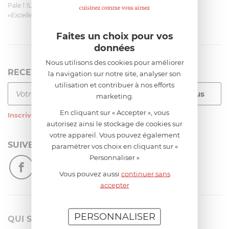
Pale 1.1L pour Glacier Magimix 11031/121/123/124
«Excellent: produit et livraison»
Faites un choix pour vos
données
Nous utilisons des cookies pour améliorer
RECEVEZ LA NEWSLETTER
la navigation sur notre site, analyser son
utilisation et contribuer à nos efforts
marketing.
En cliquant sur « Accepter », vous
Inscrivez-vous
à notre newsletter
autorisez ainsi le stockage de cookies sur
votre appareil. Vous pouvez également
SUIVEZ-NOUS
paramétrer vos choix en cliquant sur «
Personnaliser »
Vous pouvez aussi
continuer sans
accepter
PERSONNALISER
QUI SOMMES-NOUS?