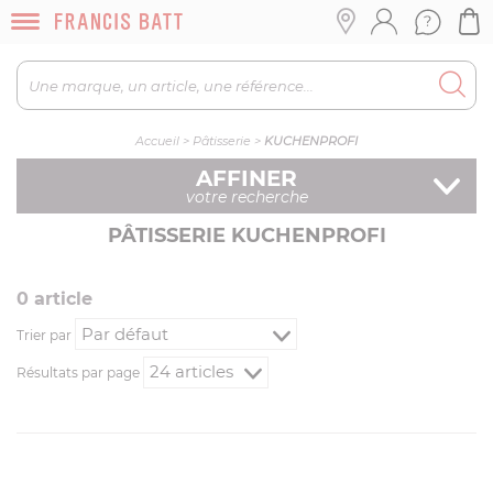
Accueil
>
Pâtisserie
>
KUCHENPROFI
AFFINER
votre recherche
PÂTISSERIE KUCHENPROFI
0
article
Trier par
Résultats par page