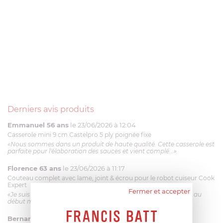
Derniers avis produits
Emmanuel 56 ans
le 23/06/2026 à 12:04
Casserole mini 9 cm Castelpro 5 ply poignée fixe
«Nous sommes dans un produit de haute qualité. Cette casserole est
parfaite pour l'élaboration des sauces et vient complé...»
Florence 63 ans
le 23/06/2026 à 11:17
Couteau complet avec lame, joint & écrou pour le robot cuiseur Cook
Expert
Fermer et accepter
«Je suis satisfaite du couteau Magimix. L'écrou est un peu dur au
début mais ça le fait. La livraison a été très rapide. ...»
Bernard
le 23/06/2026 à 09:43