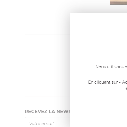
0
articl
Dernier
Emmanue
Casserole 
Nous utilisons d
fixe
«Nous so
qualité. C
l'élaborat
En cliquant sur « A
RECEVEZ LA NEWSLETTER