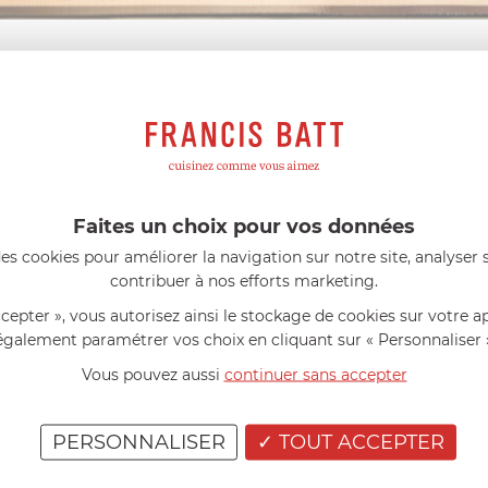
e
Trier par
s avis produits
l 56 ans
le 23/06/2026 à 12:04
Florence 63 ans
le 23/06/2026 à 
Faites un choix pour vos données
mini 9 cm Castelpro 5 ply poignée
Couteau complet avec lame, joint 
es cookies pour améliorer la navigation sur notre site, analyser s
pour le robot cuiseur Cook Expert
mmes dans un produit de haute
«Je suis satisfaite du couteau Mag
contribuer à nos efforts marketing.
ette casserole est parfaite pour
L'écrou est un peu dur au début ma
ion des sauces et vient complé...»
fait. La livraison a été très rapide. ..
ccepter », vous autorisez ainsi le stockage de cookies sur votre a
également paramétrer vos choix en cliquant sur « Personnaliser 
Vous pouvez aussi
continuer sans accepter
PERSONNALISER
TOUT ACCEPTER