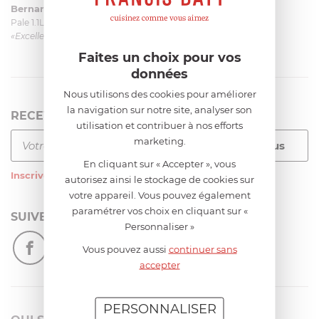
Bernard
le 23/06/2026 à 09:43
Pale 1.1L pour Glacier Magimix 11031/121/123/124
«Excellent: produit et livraison»
Faites un choix pour vos
données
Nous utilisons des cookies pour améliorer
la navigation sur notre site, analyser son
RECEVEZ LA NEWSLETTER
utilisation et contribuer à nos efforts
marketing.
En cliquant sur « Accepter », vous
Inscrivez-vous
à notre newsletter
autorisez ainsi le stockage de cookies sur
votre appareil. Vous pouvez également
paramétrer vos choix en cliquant sur «
SUIVEZ-NOUS
Personnaliser »
Vous pouvez aussi
continuer sans
accepter
PERSONNALISER