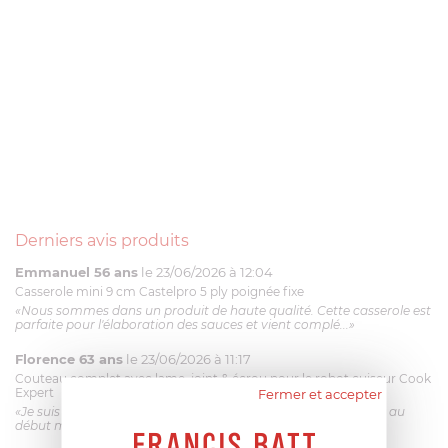
Derniers avis produits
Emmanuel 56 ans
le 23/06/2026 à 12:04
Casserole mini 9 cm Castelpro 5 ply poignée fixe
«Nous sommes dans un produit de haute qualité. Cette casserole est
parfaite pour l'élaboration des sauces et vient complé...»
Florence 63 ans
le 23/06/2026 à 11:17
Couteau complet avec lame, joint & écrou pour le robot cuiseur Cook
Expert
Fermer et accepter
«Je suis satisfaite du couteau Magimix. L'écrou est un peu dur au
début mais ça le fait. La livraison a été très rapide. ...»