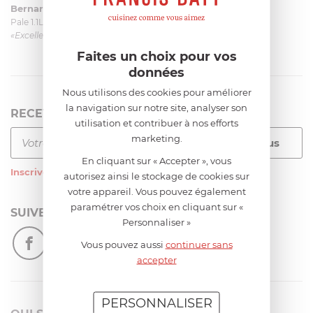
Bernard
le 23/06/2026 à 09:43
Pale 1.1L pour Glacier Magimix 11031/121/123/124
«Excellent: produit et livraison»
Faites un choix pour vos
données
Nous utilisons des cookies pour améliorer
la navigation sur notre site, analyser son
RECEVEZ LA NEWSLETTER
utilisation et contribuer à nos efforts
marketing.
En cliquant sur « Accepter », vous
Inscrivez-vous
à notre newsletter
autorisez ainsi le stockage de cookies sur
votre appareil. Vous pouvez également
paramétrer vos choix en cliquant sur «
SUIVEZ-NOUS
Personnaliser »
Vous pouvez aussi
continuer sans
accepter
PERSONNALISER