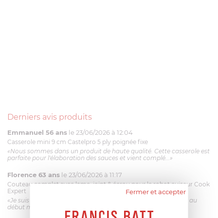
Derniers avis produits
Emmanuel 56 ans
le 23/06/2026 à 12:04
Casserole mini 9 cm Castelpro 5 ply poignée fixe
«Nous sommes dans un produit de haute qualité. Cette casserole est
parfaite pour l'élaboration des sauces et vient complé...»
Florence 63 ans
le 23/06/2026 à 11:17
Couteau complet avec lame, joint & écrou pour le robot cuiseur Cook
Expert
Fermer et accepter
«Je suis satisfaite du couteau Magimix. L'écrou est un peu dur au
début mais ça le fait. La livraison a été très rapide. ...»