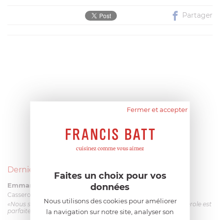
Partager
Fermer et accepter
Derniers avis produits
Faites un choix pour vos
Emmanuel 56 ans
le 23/06/2026 à 12:04
données
Casserole mini 9 cm Castelpro 5 ply poignée fixe
Nous utilisons des cookies pour améliorer
«Nous sommes dans un produit de haute qualité. Cette casserole est
parfaite pour l'élaboration des sauces et vient complé...»
la navigation sur notre site, analyser son