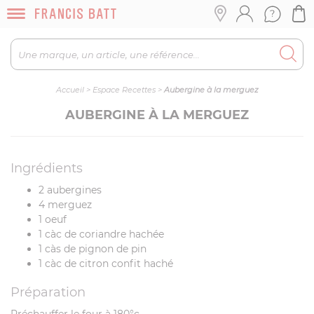
Accueil
>
Espace Recettes
>
Aubergine à la merguez
AUBERGINE À LA MERGUEZ
Ingrédients
2 aubergines
4 merguez
1 oeuf
1 càc de coriandre hachée
1 càs de pignon de pin
1 càc de citron confit haché
Préparation