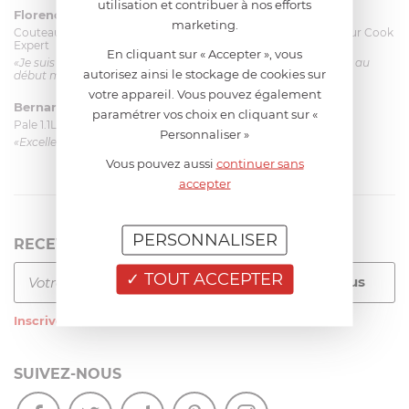
utilisation et contribuer à nos efforts
Florence 63 ans
le 23/06/2026 à 11:17
marketing.
Couteau complet avec lame, joint & écrou pour le robot cuiseur Cook
Expert
En cliquant sur « Accepter », vous
«Je suis satisfaite du couteau Magimix. L'écrou est un peu dur au
autorisez ainsi le stockage de cookies sur
début mais ça le fait. La livraison a été très rapide. ...»
votre appareil. Vous pouvez également
Bernard
le 23/06/2026 à 09:43
paramétrer vos choix en cliquant sur «
Pale 1.1L pour Glacier Magimix 11031/121/123/124
Personnaliser »
«Excellent: produit et livraison»
Vous pouvez aussi
continuer sans
accepter
PERSONNALISER
RECEVEZ LA NEWSLETTER
TOUT ACCEPTER
Inscrivez-vous
à notre newsletter
SUIVEZ-NOUS