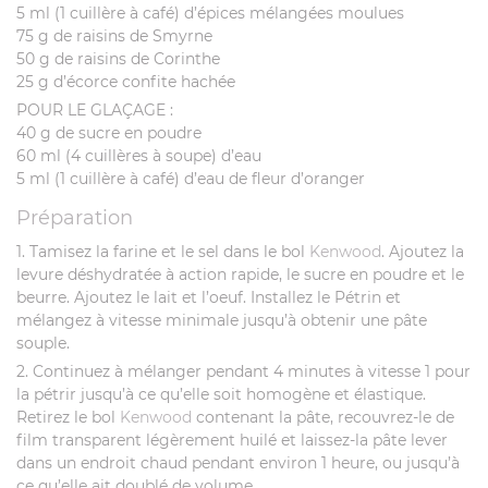
5 ml (1 cuillère à café) d’épices mélangées moulues
75 g de raisins de Smyrne
50 g de raisins de Corinthe
25 g d’écorce confite hachée
POUR LE GLAÇAGE :
40 g de sucre en poudre
60 ml (4 cuillères à soupe) d’eau
5 ml (1 cuillère à café) d’eau de fleur d’oranger
Préparation
1. Tamisez la farine et le sel dans le bol
Kenwood
. Ajoutez la
levure déshydratée à action rapide, le sucre en poudre et le
beurre. Ajoutez le lait et l’oeuf. Installez le Pétrin et
mélangez à vitesse minimale jusqu’à obtenir une pâte
souple.
2. Continuez à mélanger pendant 4 minutes à vitesse 1 pour
la pétrir jusqu’à ce qu’elle soit homogène et élastique.
Retirez le bol
Kenwood
contenant la pâte, recouvrez-le de
film transparent légèrement huilé et laissez-la pâte lever
dans un endroit chaud pendant environ 1 heure, ou jusqu’à
ce qu’elle ait doublé de volume.