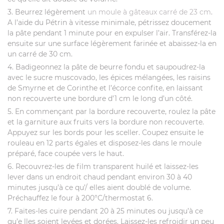
3. Beurrez légèrement
un moule à gâteaux carré de 23 cm
.
A l’aide du Pétrin à vitesse minimale, pétrissez doucement
la pâte pendant 1 minute pour en expulser l’air. Transférez-la
ensuite sur une surface légèrement farinée et abaissez-la en
un carré de 30 cm.
4. Badigeonnez la pâte de beurre fondu et saupoudrez-la
avec le sucre muscovado, les épices mélangées, les raisins
de Smyrne et de Corinthe et l’écorce confite, en laissant
non recouverte une bordure d’1 cm le long d’un côté.
5. En commençant par la bordure recouverte, roulez la pâte
et la garniture aux fruits vers la bordure non recouverte.
Appuyez sur les bords pour les sceller. Coupez ensuite le
rouleau en 12 parts égales et disposez-les dans le moule
préparé, face coupée vers le haut.
6. Recouvrez-les de film transparent huilé et laissez-les
lever dans un endroit chaud pendant environ 30 à 40
minutes jusqu’à ce qu’/ elles aient doublé de volume.
Préchauffez le four à 200°C/thermostat 6.
7. Faites-les cuire pendant 20 à 25 minutes ou jusqu’à ce
qu’e lles soient levées et dorées. Laissez-les refroidir un peu