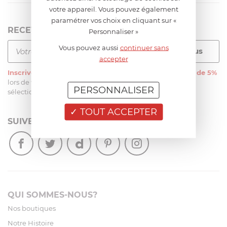
votre appareil. Vous pouvez également
paramétrer vos choix en cliquant sur «
RECEVEZ LA NEWSLETTER
Personnaliser »
Vous pouvez aussi
continuer sans
accepter
Inscrivez-vous
à notre newsletter et recevez
une remise de 5%
lors de votre première commande sur notre site sur une
PERSONNALISER
sélection d’articles, hors soldes et promotions
TOUT ACCEPTER
SUIVEZ-NOUS
QUI SOMMES-NOUS?
Nos boutiques
Notre Histoire