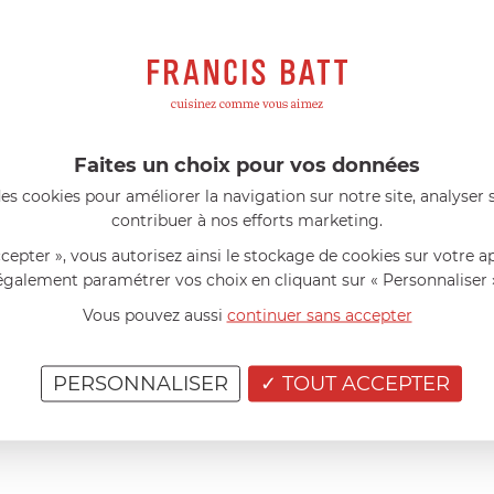
u.
nutes, jusqu’à ce que les côtelettes soient dorées. tous
la poêle pendant cinq minutes, en vous assurant d’avoir
.
c. Servir chaud avec les pomme
Faites un choix pour vos données
es cookies pour améliorer la navigation sur notre site, analyser s
contribuer à nos efforts marketing.
ccepter », vous autorisez ainsi le stockage de cookies sur votre a
également paramétrer vos choix en cliquant sur « Personnaliser 
Vous pouvez aussi
continuer sans accepter
PERSONNALISER
TOUT ACCEPTER