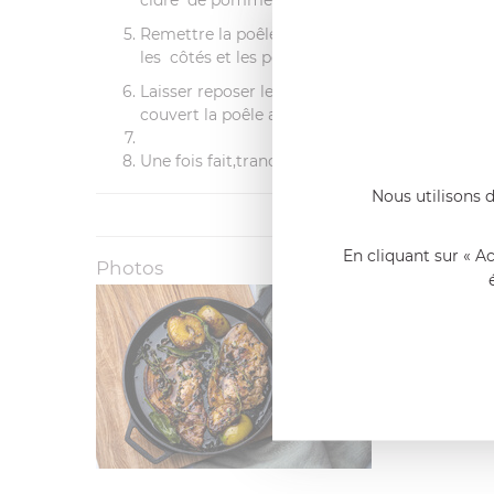
cidre de pomme au mélange de beurre fond
Remettre la poêle au four et cuire encore 3 mi
les côtés et les pommes ont cuit.
Laisser reposer les côtelettes de porc dans 
couvert la poêle avec du papier d’aluminium
Une fois fait,trancher les côtelettes de por
Nous utilisons d
En cliquant sur « A
Photos