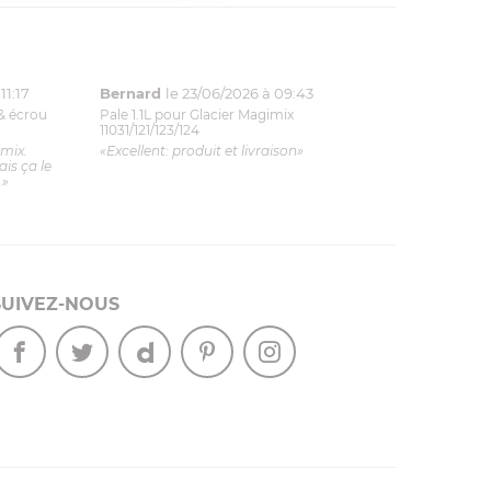
11:17
Bernard
le 23/06/2026 à 09:43
& écrou
Pale 1.1L pour Glacier Magimix
11031/121/123/124
imix.
«Excellent: produit et livraison»
is ça le
.»
SUIVEZ-NOUS