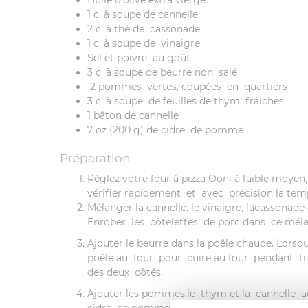
Huile d’olive extra vierge
1 c. à soupe de cannelle
2 c. à thé de cassonade
1 c. à soupe de vinaigre
Sel et poivre au goût
3 c. à soupe de beurre non salé
2 pommes vertes, coupées en quartiers
3 c. à soupe de feuilles de thym fraîches
1 bâton de cannelle
7 oz (200 g) de cidre de pomme
Préparation
Réglez votre four à pizza Ooni à faible moyen
vérifier rapidement et avec précision la tempé
Mélanger la cannelle, le vinaigre, lacassonade
Enrober les côtelettes de porc dans ce méla
Ajouter le beurre dans la poêle chaude. Lorsqu
poêle au four pour cuire au four pendant tr
des deux côtés.
Ajouter les pommes,le thym et la cannelle a