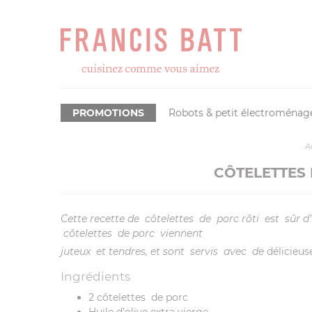
PROMOTIONS
Robots & petit électroménag
A
CÔTELETTES
Cette recette de
côtelettes
de
porc rôti
est
sûr d
côtelettes
de porc
viennent
juteux
et tendres, et sont
servis
avec
de
délicieu
Ingrédients
2 côtelettes de porc