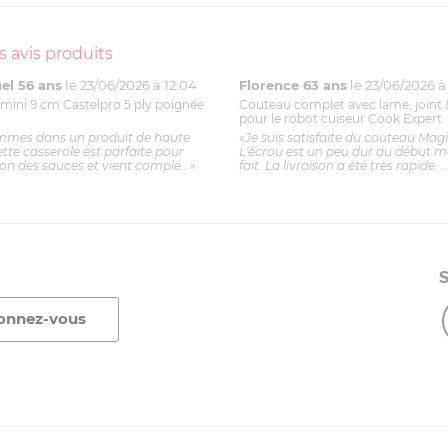
s avis produits
l 56 ans
le 23/06/2026 à 12:04
Florence 63 ans
le 23/06/2026 à 
mini 9 cm Castelpro 5 ply poignée
Couteau complet avec lame, joint 
pour le robot cuiseur Cook Expert
mmes dans un produit de haute
«Je suis satisfaite du couteau Mag
ette casserole est parfaite pour
L'écrou est un peu dur au début ma
ion des sauces et vient complé...»
fait. La livraison a été très rapide. ..