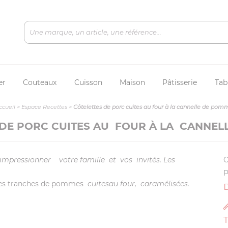
er
Couteaux
Cuisson
Maison
Pâtisserie
Tab
ccueil
>
Espace Recettes
>
Côtelettes de porc cuites au four à la cannelle de pom
 DE PORC CUITES AU FOUR À LA CANNEL
’impressionner
votre famille
et
vos
invités. Les
C
P
ses tranches de pommes
cuitesau four, caramélisées.
D