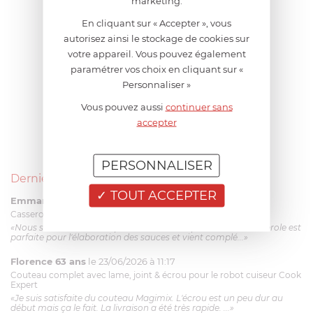
marketing.
En cliquant sur « Accepter », vous
autorisez ainsi le stockage de cookies sur
votre appareil. Vous pouvez également
paramétrer vos choix en cliquant sur «
Personnaliser »
Vous pouvez aussi
continuer sans
accepter
PERSONNALISER
Derniers avis produits
TOUT ACCEPTER
Emmanuel 56 ans
le 23/06/2026 à 12:04
Casserole mini 9 cm Castelpro 5 ply poignée fixe
«Nous sommes dans un produit de haute qualité. Cette casserole est
parfaite pour l'élaboration des sauces et vient complé...»
Florence 63 ans
le 23/06/2026 à 11:17
Couteau complet avec lame, joint & écrou pour le robot cuiseur Cook
Expert
«Je suis satisfaite du couteau Magimix. L'écrou est un peu dur au
début mais ça le fait. La livraison a été très rapide. ...»