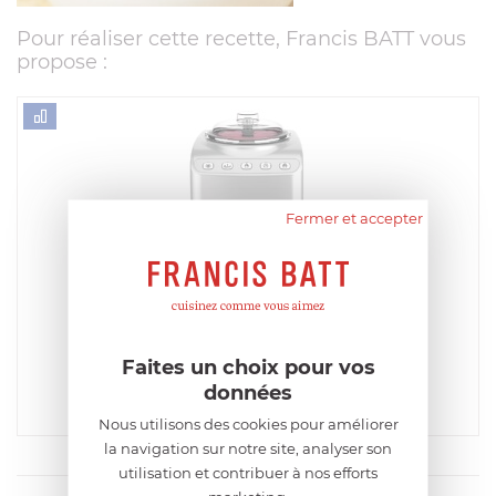
Pour réaliser cette recette, Francis BATT vous
propose :
Fermer et accepter
MAGIMIX
Turbine Gelato Expert
EN STOCK, ENVOI SOUS 48H
Faites un choix pour vos
499,00
€
données
Acheter
Comparer
Nous utilisons des cookies pour améliorer
la navigation sur notre site, analyser son
utilisation et contribuer à nos efforts