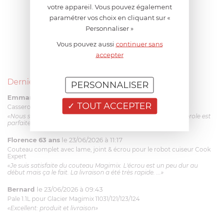
votre appareil. Vous pouvez également
paramétrer vos choix en cliquant sur «
Personnaliser »
Vous pouvez aussi
continuer sans
accepter
Derniers avis produits
PERSONNALISER
Emmanuel 56 ans
le 23/06/2026 à 12:04
TOUT ACCEPTER
Casserole mini 9 cm Castelpro 5 ply poignée fixe
«Nous sommes dans un produit de haute qualité. Cette casserole est
parfaite pour l'élaboration des sauces et vient complé...»
Florence 63 ans
le 23/06/2026 à 11:17
Couteau complet avec lame, joint & écrou pour le robot cuiseur Cook
Expert
«Je suis satisfaite du couteau Magimix. L'écrou est un peu dur au
début mais ça le fait. La livraison a été très rapide. ...»
Bernard
le 23/06/2026 à 09:43
Pale 1.1L pour Glacier Magimix 11031/121/123/124
«Excellent: produit et livraison»