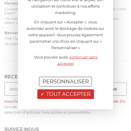
Florence 63 ans
le 23/06/2026 à 11:17
utilisation et contribuer à nos efforts
Couteau complet avec lame, joint & écrou pour le robot cuiseur Cook
marketing.
Expert
«Je suis satisfaite du couteau Magimix. L'écrou est un peu dur au
En cliquant sur « Accepter », vous
début mais ça le fait. La livraison a été très rapide. ...»
autorisez ainsi le stockage de cookies sur
Bernard
le 23/06/2026 à 09:43
votre appareil. Vous pouvez également
Pale 1.1L pour Glacier Magimix 11031/121/123/124
paramétrer vos choix en cliquant sur «
«Excellent: produit et livraison»
Personnaliser »
Vous pouvez aussi
continuer sans
accepter
RECEVEZ LA NEWSLETTER
PERSONNALISER
TOUT ACCEPTER
Inscrivez-vous
à notre newsletter et recevez
une remise de 5%
lors de votre première commande sur notre site sur une
sélection d’articles, hors soldes et promotions
SUIVEZ-NOUS