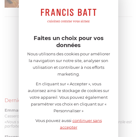
Faites un choix pour vos
données
Nous utilisons des cookies pour améliorer
la navigation sur notre site, analyser son
utilisation et contribuer à nos efforts
marketing.
En cliquant sur « Accepter », vous
autorisez ainsi le stockage de cookies sur
votre appareil. Vous pouvez également
Derniers avis produits
paramétrer vos choix en cliquant sur «
Emmanuel 56 ans
le 23/06/2026 à 12:04
Personnaliser »
Casserole mini 9 cm Castelpro 5 ply poignée fixe
Vous pouvez aussi
continuer sans
«Nous sommes dans un produit de haute qualité. Cette casserole est
parfaite pour l'élaboration des sauces et vient complé...»
accepter
Florence 63 ans
le 23/06/2026 à 11:17