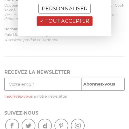
Couteau complet avec lame, joint & écrou pour le robot cuiseur Cook
PERSONNALISER
Expert
«Je suis satisfaite du couteau Magimix. L'écrou est un peu dur au
début mais ça le fait. La livraison a été très rapide. ...»
TOUT ACCEPTER
Bernard
le 23/06/2026 à 09:43
Pale 1.1L pour Glacier Magimix 11031/121/123/124
«Excellent: produit et livraison»
RECEVEZ LA NEWSLETTER
Inscrivez-vous
à notre newsletter
SUIVEZ-NOUS