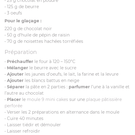
• 25 g chocolat en poudre
• 125 g de beurre
• 3 oeufs
Pour le glaçage :
220 g de chocolat noir
• 50 g d'huile de pépin de raisin
• 70 g de noisettes hachées torréfiées
Préparation
•
Préchauffer
le four à 120 – 150°C
•
Mélanger
le beurre avec le sucre
•
Ajouter
les jaunes d’oeufs, le lait, la farine et la levure
•
Ajouter
les blancs battus en neige
•
Séparer
la pâte en 2 parties :
parfumer
l’une à la vanille et
l’autre au chocolat
•
Placer
le
moule 9 mini cakes
sur une
plaque pâtissière
perforée
• Verser les 2 préparations en alternance dans le moule
• Cuire 40 minutes
• Laisser tiédir et démouler
• Laisser refroidir