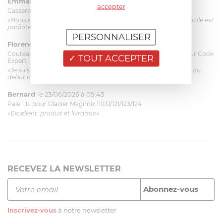
Emmanuel 56 ans
le 23/06/2026 à 12:04
accepter
Casserole mini 9 cm Castelpro 5 ply poignée fixe
«Nous sommes dans un produit de haute qualité. Cette casserole est
parfaite pour l'élaboration des sauces et vient complé...»
PERSONNALISER
Florence 63 ans
le 23/06/2026 à 11:17
Couteau complet avec lame, joint & écrou pour le robot cuiseur Cook
TOUT ACCEPTER
Expert
«Je suis satisfaite du couteau Magimix. L'écrou est un peu dur au
début mais ça le fait. La livraison a été très rapide. ...»
Bernard
le 23/06/2026 à 09:43
Pale 1.1L pour Glacier Magimix 11031/121/123/124
«Excellent: produit et livraison»
RECEVEZ LA NEWSLETTER
Inscrivez-vous
à notre newsletter