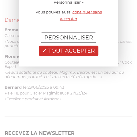
Personnaliser »
Vous pouvez aussi
continuer sans
accepter
Derniers avis produits
Emmanuel 56 ans
le 23/06/2026 à 12:04
Casserole mini 9 cm Castelpro 5 ply poignée fixe
PERSONNALISER
«Nous sommes dans un produit de haute qualité. Cette casserole est
parfaite pour l'élaboration des sauces et vient complé...»
TOUT ACCEPTER
Florence 63 ans
le 23/06/2026 à 11:17
Couteau complet avec lame, joint & écrou pour le robot cuiseur Cook
Expert
«Je suis satisfaite du couteau Magimix. L'écrou est un peu dur au
début mais ça le fait. La livraison a été très rapide. ...»
Bernard
le 23/06/2026 à 09:43
Pale 1.1L pour Glacier Magimix 11031/121/123/124
«Excellent: produit et livraison»
RECEVEZ LA NEWSLETTER