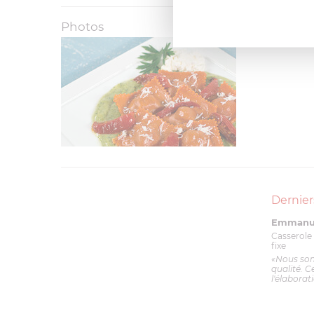
Photos
Dernier
Emmanue
Casserole 
fixe
«Nous so
qualité. C
l'élaborat