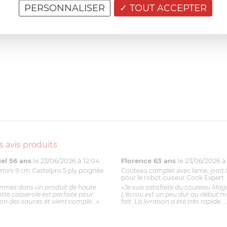
PERSONNALISER
TOUT ACCEPTER
s avis produits
l 56 ans
le 23/06/2026 à 12:04
Florence 63 ans
le 23/06/2026 à 
mini 9 cm Castelpro 5 ply poignée
Couteau complet avec lame, joint 
pour le robot cuiseur Cook Expert
mmes dans un produit de haute
«Je suis satisfaite du couteau Mag
ette casserole est parfaite pour
L'écrou est un peu dur au début ma
ion des sauces et vient complé...»
fait. La livraison a été très rapide. ..