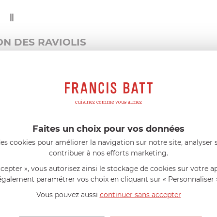
Ⅱ
N DES RAVIOLIS
 concentré de tomate. Enveloppez la pâte dans du film
re.
 passer entre les rouleaux de la
machine ATLAS 150
la position 6.
ong environ. Placez une bande de pâte sur le
RAVIOLET
rmes afin que la pâte colle puis remplissez avec la farce
uyez avec les mains, enfarinez légèrement et passez le
Faites un choix pour vos données
nez l'excès de pâte et retournez la grille transparente sur
es cookies pour améliorer la navigation sur notre site, analyser s
contribuer à nos efforts marketing.
 pendant 3 minutes, déposez-les sur la crème de courgettes,
.
ccepter », vous autorisez ainsi le stockage de cookies sur votre a
également paramétrer vos choix en cliquant sur « Personnaliser 
Vous pouvez aussi
continuer sans accepter