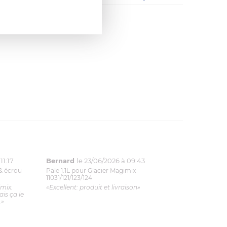
11:17
Bernard
le 23/06/2026 à 09:43
& écrou
Pale 1.1L pour Glacier Magimix
11031/121/123/124
imix.
«Excellent: produit et livraison»
is ça le
.»