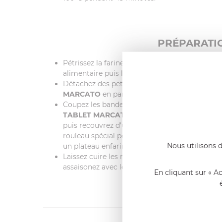
PRÉPARATIO
Pétrissez la farine avec les œufs ainsi que le
alimentaire puis laissez reposer pendant 1 heu
Détachez des petits pains de pâte et faites-les
MARCATO
en partant de la position 0 jusqu'à 
Coupez les bandes en morceaux de 25 cm de l
TABLET MARCATO
, appuyez sur toutes les fo
puis recouvrez d'une autre bande de pâte, app
rouleau spécial pour couper les raviolis. Élimi
Nous utilisons d
un plateau enfariné.
Laissez cuire les raviolis dans de l'eau salée
assaisonez avec les tomates et la ricotta râpée
En cliquant sur « A