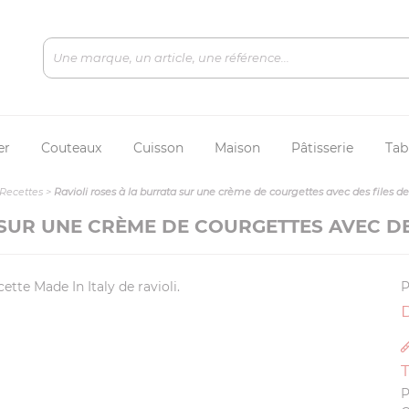
er
Couteaux
Cuisson
Maison
Pâtisserie
Tab
Recettes
>
Ravioli roses à la burrata sur une crème de courgettes avec des files d
 SUR UNE CRÈME DE COURGETTES AVEC DE
cette Made In Italy de ravioli.
P
D
P