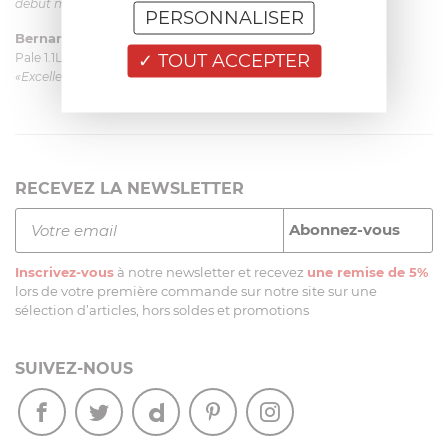
début mais ça le fait. La livraison a été très rapide. ...»
PERSONNALISER
Bernard
le 23/06/2026 à 09:43
TOUT ACCEPTER
Pale 1.1L pour Glacier Magimix 11031/121/123/124
«Excellent: produit et livraison»
RECEVEZ LA NEWSLETTER
Inscrivez-vous
à notre newsletter et recevez
une remise de 5%
lors de votre première commande sur notre site sur une
sélection d’articles, hors soldes et promotions
SUIVEZ-NOUS