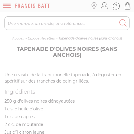
Accueil
>
Espace Recettes
>
Tapenade d'olives noires (sans anchois)
TAPENADE D'OLIVES NOIRES (SANS
ANCHOIS)
Une revisite de la traditionnelle tapenade, à déguster en
apéritif sur des tranches de pain grillées.
Ingrédients
250 g d'olives noires dénoyautées
1 c.s. d'huile d'olive
1 c.s. de câpres
2 c.c. de moutarde
Jus d'1 citron jaune