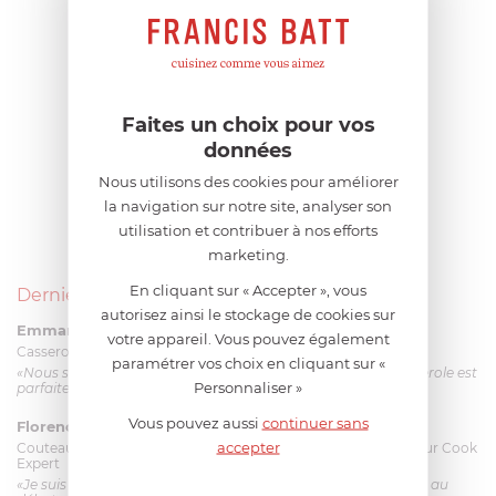
Faites un choix pour vos
données
Nous utilisons des cookies pour améliorer
la navigation sur notre site, analyser son
utilisation et contribuer à nos efforts
marketing.
En cliquant sur « Accepter », vous
Derniers avis produits
autorisez ainsi le stockage de cookies sur
Emmanuel 56 ans
le 23/06/2026 à 12:04
votre appareil. Vous pouvez également
Casserole mini 9 cm Castelpro 5 ply poignée fixe
paramétrer vos choix en cliquant sur «
«Nous sommes dans un produit de haute qualité. Cette casserole est
Personnaliser »
parfaite pour l'élaboration des sauces et vient complé...»
Vous pouvez aussi
continuer sans
Florence 63 ans
le 23/06/2026 à 11:17
accepter
Couteau complet avec lame, joint & écrou pour le robot cuiseur Cook
Expert
«Je suis satisfaite du couteau Magimix. L'écrou est un peu dur au