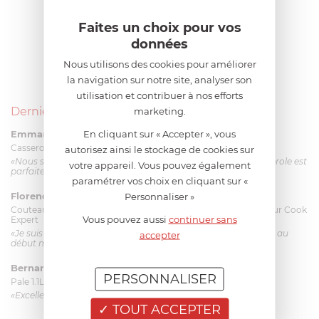
Faites un choix pour vos
données
Nous utilisons des cookies pour améliorer
la navigation sur notre site, analyser son
utilisation et contribuer à nos efforts
Derniers avis produits
marketing.
En cliquant sur « Accepter », vous
Emmanuel 56 ans
le 23/06/2026 à 12:04
Casserole mini 9 cm Castelpro 5 ply poignée fixe
autorisez ainsi le stockage de cookies sur
«Nous sommes dans un produit de haute qualité. Cette casserole est
votre appareil. Vous pouvez également
parfaite pour l'élaboration des sauces et vient complé...»
paramétrer vos choix en cliquant sur «
Florence 63 ans
le 23/06/2026 à 11:17
Personnaliser »
Couteau complet avec lame, joint & écrou pour le robot cuiseur Cook
Vous pouvez aussi
continuer sans
Expert
«Je suis satisfaite du couteau Magimix. L'écrou est un peu dur au
accepter
début mais ça le fait. La livraison a été très rapide. ...»
Bernard
le 23/06/2026 à 09:43
PERSONNALISER
Pale 1.1L pour Glacier Magimix 11031/121/123/124
«Excellent: produit et livraison»
TOUT ACCEPTER