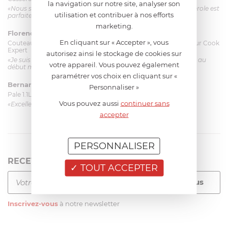
la navigation sur notre site, analyser son
«Nous sommes dans un produit de haute qualité. Cette casserole est
utilisation et contribuer à nos efforts
parfaite pour l'élaboration des sauces et vient complé...»
marketing.
Florence 63 ans
le 23/06/2026 à 11:17
En cliquant sur « Accepter », vous
Couteau complet avec lame, joint & écrou pour le robot cuiseur Cook
Expert
autorisez ainsi le stockage de cookies sur
«Je suis satisfaite du couteau Magimix. L'écrou est un peu dur au
votre appareil. Vous pouvez également
début mais ça le fait. La livraison a été très rapide. ...»
paramétrer vos choix en cliquant sur «
Bernard
le 23/06/2026 à 09:43
Personnaliser »
Pale 1.1L pour Glacier Magimix 11031/121/123/124
Vous pouvez aussi
continuer sans
«Excellent: produit et livraison»
accepter
PERSONNALISER
RECEVEZ LA NEWSLETTER
TOUT ACCEPTER
Inscrivez-vous
à notre newsletter