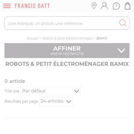
Accueil
>
Robots & petit électroménager
>
BAMIX
AFFINER
votre recherche
ROBOTS & PETIT ÉLECTROMÉNAGER BAMIX
0
article
Trier par
Résultats par page