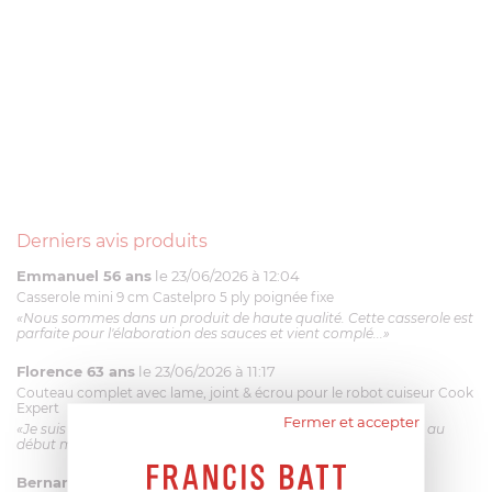
Derniers avis produits
Emmanuel 56 ans
le 23/06/2026 à 12:04
Casserole mini 9 cm Castelpro 5 ply poignée fixe
«Nous sommes dans un produit de haute qualité. Cette casserole est
parfaite pour l'élaboration des sauces et vient complé...»
Florence 63 ans
le 23/06/2026 à 11:17
Couteau complet avec lame, joint & écrou pour le robot cuiseur Cook
Expert
Fermer et accepter
«Je suis satisfaite du couteau Magimix. L'écrou est un peu dur au
début mais ça le fait. La livraison a été très rapide. ...»
Bernard
le 23/06/2026 à 09:43