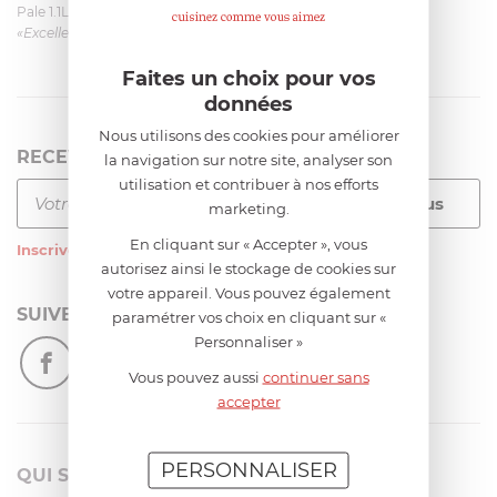
Pale 1.1L pour Glacier Magimix 11031/121/123/124
«Excellent: produit et livraison»
Faites un choix pour vos
données
Nous utilisons des cookies pour améliorer
RECEVEZ LA NEWSLETTER
la navigation sur notre site, analyser son
utilisation et contribuer à nos efforts
marketing.
En cliquant sur « Accepter », vous
Inscrivez-vous
à notre newsletter
autorisez ainsi le stockage de cookies sur
votre appareil. Vous pouvez également
SUIVEZ-NOUS
paramétrer vos choix en cliquant sur «
Personnaliser »
Vous pouvez aussi
continuer sans
accepter
PERSONNALISER
QUI SOMMES-NOUS?