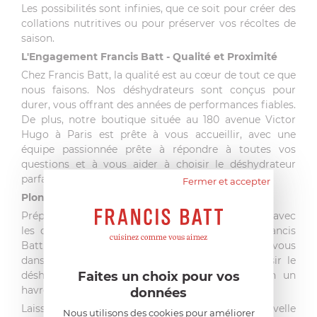
Les possibilités sont infinies, que ce soit pour créer des
collations nutritives ou pour préserver vos récoltes de
saison.
L'Engagement Francis Batt - Qualité et Proximité
Chez Francis Batt, la qualité est au cœur de tout ce que
nous faisons. Nos déshydrateurs sont conçus pour
durer, vous offrant des années de performances fiables.
De plus, notre boutique située au 180 avenue Victor
Hugo à Paris est prête à vous accueillir, avec une
équipe passionnée prête à répondre à toutes vos
questions et à vous aider à choisir le déshydrateur
parfait.
Fermer et accepter
Plongez dans l'Expérience de la Déshydratation
Préparez-vous à une aventure culinaire excitante avec
les déshydrateurs de qualité supérieure chez Francis
Batt. Explorez notre collection en ligne ou rendez-vous
dans notre boutique pour voir, toucher et choisir le
Faites un choix pour vos
déshydrateur qui transformera votre cuisine en un
havre de créativité et de saveurs préservées.
données
Laissez Francis Batt vous guider vers une nouvelle
Nous utilisons des cookies pour améliorer