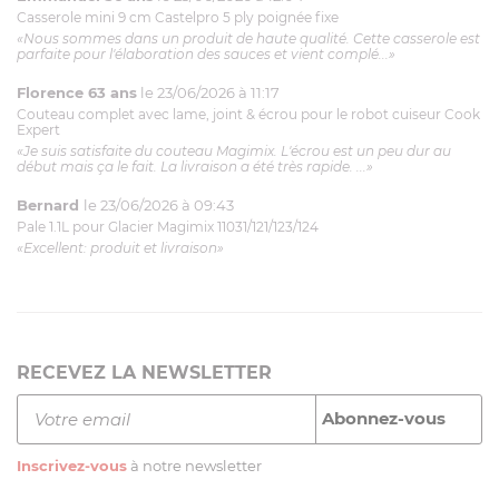
Casserole mini 9 cm Castelpro 5 ply poignée fixe
«Nous sommes dans un produit de haute qualité. Cette casserole est
parfaite pour l'élaboration des sauces et vient complé...»
Florence 63 ans
le 23/06/2026 à 11:17
Couteau complet avec lame, joint & écrou pour le robot cuiseur Cook
Expert
«Je suis satisfaite du couteau Magimix. L'écrou est un peu dur au
début mais ça le fait. La livraison a été très rapide. ...»
Bernard
le 23/06/2026 à 09:43
Pale 1.1L pour Glacier Magimix 11031/121/123/124
«Excellent: produit et livraison»
RECEVEZ LA NEWSLETTER
Inscrivez-vous
à notre newsletter