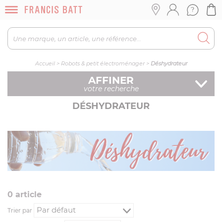
Accueil
>
Robots & petit électroménager
>
Déshydrateur
AFFINER
votre recherche
DÉSHYDRATEUR
0
article
Trier par