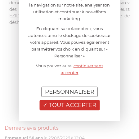
dimension de la préparation alimentaire. Découvrez
la navigation sur notre site, analyser son
dès maintenant notre sélection de déshydrateurs
utilisation et contribuer à nos efforts
EZIDRI
,
riviera&bar
et
WMF
pour une expérience de
marketing.
déshydratation exceptionnelle.
En cliquant sur « Accepter », vous
autorisez ainsi le stockage de cookies sur
votre appareil. Vous pouvez également
paramétrer vos choix en cliquant sur «
Personnaliser »
Vous pouvez aussi
continuer sans
accepter
PERSONNALISER
TOUT ACCEPTER
Derniers avis produits
Emmanuel 56 ans
le 23/06/2026 à 12:04