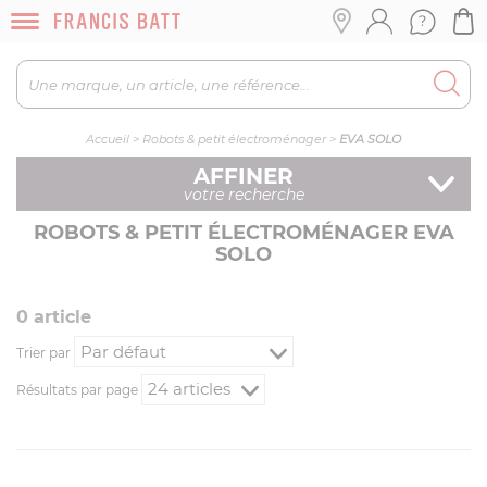
Accueil
>
Robots & petit électroménager
>
EVA SOLO
AFFINER
votre recherche
ROBOTS & PETIT ÉLECTROMÉNAGER EVA
SOLO
0
article
Trier par
Résultats par page