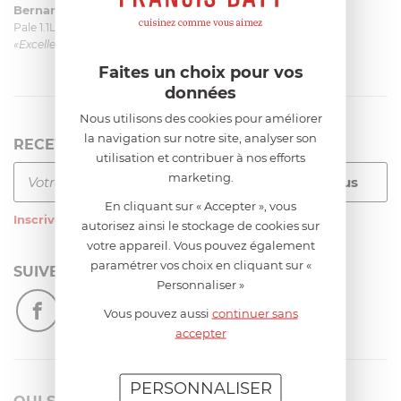
Bernard
le 23/06/2026 à 09:43
Pale 1.1L pour Glacier Magimix 11031/121/123/124
«Excellent: produit et livraison»
Faites un choix pour vos
données
Nous utilisons des cookies pour améliorer
la navigation sur notre site, analyser son
RECEVEZ LA NEWSLETTER
utilisation et contribuer à nos efforts
marketing.
En cliquant sur « Accepter », vous
Inscrivez-vous
à notre newsletter
autorisez ainsi le stockage de cookies sur
votre appareil. Vous pouvez également
paramétrer vos choix en cliquant sur «
SUIVEZ-NOUS
Personnaliser »
Vous pouvez aussi
continuer sans
accepter
PERSONNALISER