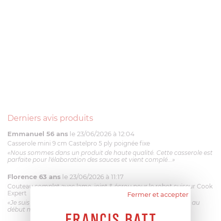
Derniers avis produits
Emmanuel 56 ans
le 23/06/2026 à 12:04
Casserole mini 9 cm Castelpro 5 ply poignée fixe
«Nous sommes dans un produit de haute qualité. Cette casserole est
parfaite pour l'élaboration des sauces et vient complé...»
Florence 63 ans
le 23/06/2026 à 11:17
Couteau complet avec lame, joint & écrou pour le robot cuiseur Cook
Expert
Fermer et accepter
«Je suis satisfaite du couteau Magimix. L'écrou est un peu dur au
début mais ça le fait. La livraison a été très rapide. ...»