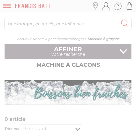
Accueil
>
Robots & petit électroménager
>
Machine à glaçons
AFFINER
votre recherche
MACHINE À GLAÇONS
0
article
Trier par