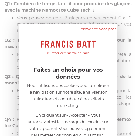
Q1 : Combien de temps faut-il pour produire des glaçons
avec la machine Nemox Ice Cube Tech ?
Vous pouvez obtenir 12 glaçons en seulement 6 à 10
minutes, assurant une disponibilité rapide pour vos
Fermer et accepter
besoins rafraîchissants.
Q2 : Dois-je faire une installation spécifique pour la
machine à glaçons Nemox ?
Non, la Nemox Ice Cube Tech est livrée prête à
l'emploi, éliminant le besoin d'une installation
complexe.
Faites un choix pour vos
données
Q3 : Quelle est la capacité de stockage de glace de la
machine Nemox ?
Nous utilisons des cookies pour améliorer
Bien que la machine produise jusqu'à 15 kg par jour, la
la navigation sur notre site, analyser son
capacité de stockage peut varier. Vérifiez les
utilisation et contribuer à nos efforts
spécifications pour connaître la capacité de stockage
marketing.
exacte.
En cliquant sur « Accepter », vous
Q4 : Puis-je choisir la taille des glaçons avec la Nemox
autorisez ainsi le stockage de cookies sur
Ice Cube Tech ?
votre appareil. Vous pouvez également
Oui, le panneau de commande simplifié vous permet
paramétrer vos choix en cliquant sur «