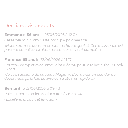
Derniers avis produits
Emmanuel 56 ans
le 23/06/2026 à 12:04
Casserole mini 9 cm Castelpro 5 ply poignée fixe
«Nous sommes dans un produit de haute qualité. Cette casserole est
parfaite pour l'élaboration des sauces et vient complé...»
Florence 63 ans
le 23/06/2026 à 11:17
Couteau complet avec lame, joint & écrou pour le robot cuiseur Cook
Expert
«Je suis satisfaite du couteau Magimix. L'écrou est un peu dur au
début mais ça le fait. La livraison a été très rapide. ...»
Bernard
le 23/06/2026 à 09:43
Pale 1.1L pour Glacier Magimix 11031/121/123/124
«Excellent: produit et livraison»