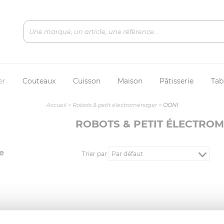
er
Couteaux
Cuisson
Maison
Pâtisserie
Tab
Accueil
>
Robots & petit électroménager
>
OONI
ROBOTS & PETIT ÉLECTRO
e
Trier par