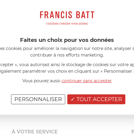
s avis produits
l 56 ans
le 23/06/2026 à 12:04
Florence 63 ans
le 23/06/2026 à 
mini 9 cm Castelpro 5 ply poignée
Couteau complet avec lame, joint 
pour le robot cuiseur Cook Expert
mmes dans un produit de haute
«Je suis satisfaite du couteau Mag
ette casserole est parfaite pour
L'écrou est un peu dur au début ma
Faites un choix pour vos données
ion des sauces et vient complé...»
fait. La livraison a été très rapide. ..
es cookies pour améliorer la navigation sur notre site, analyser s
contribuer à nos efforts marketing.
ccepter », vous autorisez ainsi le stockage de cookies sur votre a
également paramétrer vos choix en cliquant sur « Personnaliser 
Vous pouvez aussi
continuer sans accepter
PERSONNALISER
TOUT ACCEPTER
À VOTRE SERVICE