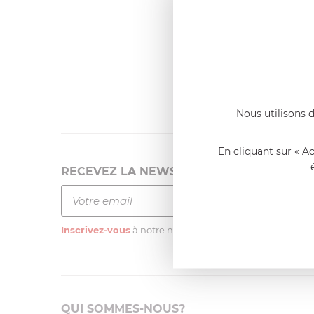
Dernier
Emmanue
Casserole 
fixe
«Nous so
qualité. C
l'élaborat
Nous utilisons d
En cliquant sur « A
RECEVEZ LA NEWSLETTER
Inscrivez-vous
à notre newsletter
QUI SOMMES-NOUS?