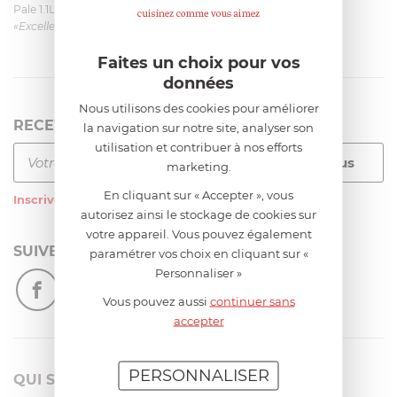
Pale 1.1L pour Glacier Magimix 11031/121/123/124
«Excellent: produit et livraison»
Faites un choix pour vos
données
Nous utilisons des cookies pour améliorer
RECEVEZ LA NEWSLETTER
la navigation sur notre site, analyser son
utilisation et contribuer à nos efforts
marketing.
En cliquant sur « Accepter », vous
Inscrivez-vous
à notre newsletter
autorisez ainsi le stockage de cookies sur
votre appareil. Vous pouvez également
SUIVEZ-NOUS
paramétrer vos choix en cliquant sur «
Personnaliser »
Vous pouvez aussi
continuer sans
accepter
PERSONNALISER
QUI SOMMES-NOUS?