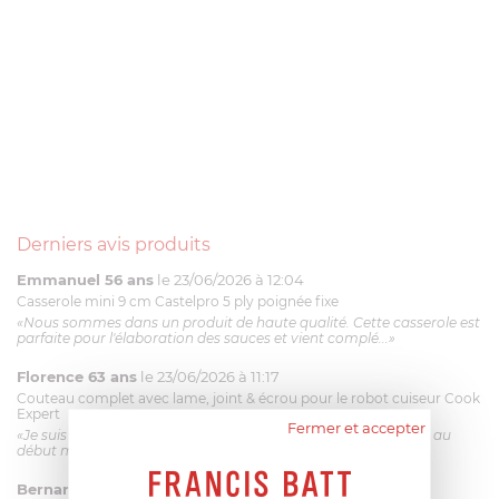
Derniers avis produits
Emmanuel 56 ans
le 23/06/2026 à 12:04
Casserole mini 9 cm Castelpro 5 ply poignée fixe
«Nous sommes dans un produit de haute qualité. Cette casserole est
parfaite pour l'élaboration des sauces et vient complé...»
Florence 63 ans
le 23/06/2026 à 11:17
Couteau complet avec lame, joint & écrou pour le robot cuiseur Cook
Expert
Fermer et accepter
«Je suis satisfaite du couteau Magimix. L'écrou est un peu dur au
début mais ça le fait. La livraison a été très rapide. ...»
Bernard
le 23/06/2026 à 09:43