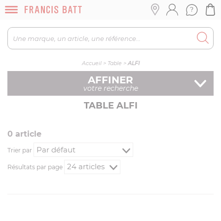
Accueil
>
Table
>
ALFI
AFFINER
votre recherche
TABLE ALFI
0
article
Trier par
Résultats par page