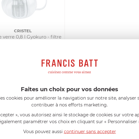
CRISTEL
 verre 0,8 l Gyokuro - filtre
dévissable
N RUPTURE DE STOCK MOMENTANÉE
30,32
€
Comparer
Faites un choix pour vos données
es cookies pour améliorer la navigation sur notre site, analyser s
s avis produits
contribuer à nos efforts marketing.
l 56 ans
le 23/06/2026 à 12:04
Florence 63 ans
le 23/06/2026 à 
ccepter », vous autorisez ainsi le stockage de cookies sur votre a
mini 9 cm Castelpro 5 ply poignée
Couteau complet avec lame, joint 
également paramétrer vos choix en cliquant sur « Personnaliser 
pour le robot cuiseur Cook Expert
mmes dans un produit de haute
«Je suis satisfaite du couteau Mag
Vous pouvez aussi
continuer sans accepter
ette casserole est parfaite pour
L'écrou est un peu dur au début ma
ion des sauces et vient complé...»
fait. La livraison a été très rapide. ..