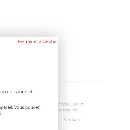
Fermer et accepter
on utilisation et
11:17
Bernard
le 23/06/2026 à 09:43
ppareil. Vous pouvez
& écrou
Pale 1.1L pour Glacier Magimix
»
11031/121/123/124
imix.
«Excellent: produit et livraison»
is ça le
.»