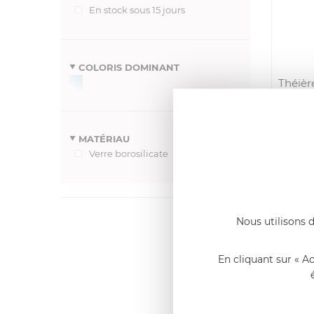
En stock sous 15 jours
COLORIS DOMINANT
Théière
E
MATÉRIAU
Verre borosilicate
Nous utilisons d
Dernier
Emmanue
En cliquant sur « A
Casserole 
fixe
«Nous so
qualité. C
l'élaborat