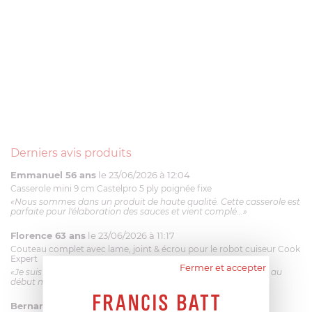
Derniers avis produits
Emmanuel 56 ans
le 23/06/2026 à 12:04
Casserole mini 9 cm Castelpro 5 ply poignée fixe
«Nous sommes dans un produit de haute qualité. Cette casserole est
parfaite pour l'élaboration des sauces et vient complé...»
Florence 63 ans
le 23/06/2026 à 11:17
Couteau complet avec lame, joint & écrou pour le robot cuiseur Cook
Expert
Fermer et accepter
«Je suis satisfaite du couteau Magimix. L'écrou est un peu dur au
début mais ça le fait. La livraison a été très rapide. ...»
Bernard
le 23/06/2026 à 09:43