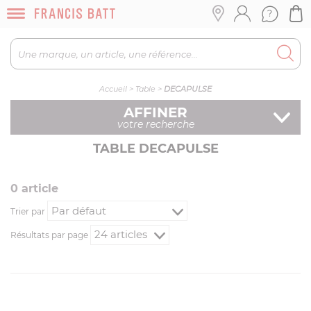
Accueil
>
Table
>
DECAPULSE
AFFINER
votre recherche
TABLE DECAPULSE
0
article
Trier par
Résultats par page