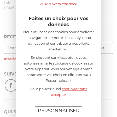
Pale 1.1L pour Glacier Magimix 11031/121/123/124
«Excellent: produit et livraison»
Faites un choix pour vos
données
Nous utilisons des cookies pour améliorer
RECEVEZ LA NEWSLETTER
la navigation sur notre site, analyser son
utilisation et contribuer à nos efforts
marketing.
En cliquant sur « Accepter », vous
Inscrivez-vous
à notre newsletter
autorisez ainsi le stockage de cookies sur
votre appareil. Vous pouvez également
SUIVEZ-NOUS
paramétrer vos choix en cliquant sur «
Personnaliser »
Vous pouvez aussi
continuer sans
accepter
PERSONNALISER
QUI SOMMES-NOUS?