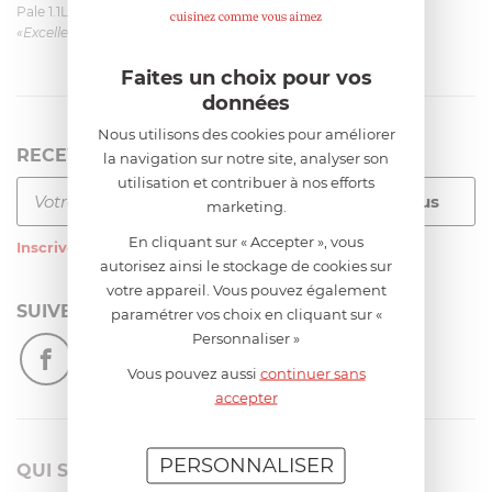
Pale 1.1L pour Glacier Magimix 11031/121/123/124
«Excellent: produit et livraison»
Faites un choix pour vos
données
Nous utilisons des cookies pour améliorer
RECEVEZ LA NEWSLETTER
la navigation sur notre site, analyser son
utilisation et contribuer à nos efforts
marketing.
En cliquant sur « Accepter », vous
Inscrivez-vous
à notre newsletter
autorisez ainsi le stockage de cookies sur
votre appareil. Vous pouvez également
SUIVEZ-NOUS
paramétrer vos choix en cliquant sur «
Personnaliser »
Vous pouvez aussi
continuer sans
accepter
PERSONNALISER
QUI SOMMES-NOUS?