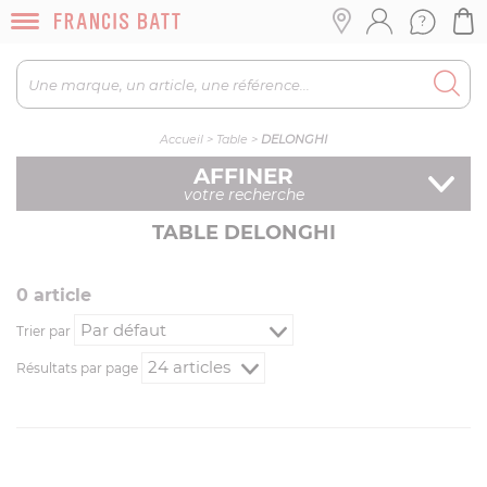
Accueil
>
Table
>
DELONGHI
AFFINER
votre recherche
TABLE DELONGHI
0
article
Trier par
Résultats par page