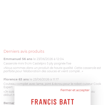
Derniers avis produits
Emmanuel 56 ans
le 23/06/2026 à 12:04
Casserole mini 9 cm Castelpro 5 ply poignée fixe
«Nous sommes dans un produit de haute qualité. Cette casserole est
parfaite pour l'élaboration des sauces et vient complé...»
Florence 63 ans
le 23/06/2026 à 11:17
Couteau complet avec lame, joint & écrou pour le robot cuiseur Cook
Expert
Fermer et accepter
«Je suis satisfaite du couteau Magimix. L'écrou est un peu dur au
début mais ça le fait. La livraison a été très rapide. ...»
Bernard
le 23/06/2026 à 09:43