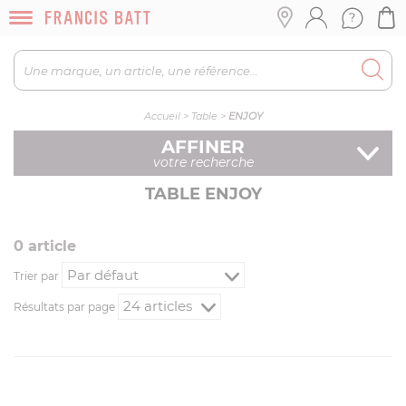
Accueil
>
Table
>
ENJOY
AFFINER
votre recherche
TABLE ENJOY
0
article
Trier par
Résultats par page