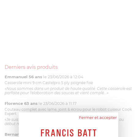
Derniers avis produits
Emmanuel 56 ans
le 23/06/2026 à 12:04
Casserole mini 9 cm Castelpro 5 ply poignée fixe
«Nous sommes dans un produit de haute qualité. Cette casserole est
parfaite pour l'élaboration des sauces et vient complé...»
Florence 63 ans
le 23/06/2026 à 11:17
Couteau complet avec lame, joint & écrou pour le robot cuiseur Cook
Expert
Fermer et accepter
«Je suis satisfaite du couteau Magimix. L'écrou est un peu dur au
début mais ça le fait. La livraison a été très rapide. ...»
Bernard
le 23/06/2026 à 09:43