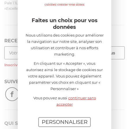
Pale 1.1L pour Glacier Magimix 11031/121/123/124
«Excellent: produit et livraison»
Faites un choix pour vos
données
Nous utilisons des cookies pour améliorer
RECEVEZ LA NEWSLETTER
la navigation sur notre site, analyser son
utilisation et contribuer à nos efforts
marketing.
En cliquant sur « Accepter », vous
Inscrivez-vous
à notre newsletter
autorisez ainsi le stockage de cookies sur
votre appareil. Vous pouvez également
SUIVEZ-NOUS
paramétrer vos choix en cliquant sur «
Personnaliser »
Vous pouvez aussi
continuer sans
accepter
PERSONNALISER
QUI SOMMES-NOUS?