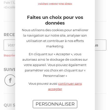
Pale 1.1L pour Glacier Magimix 11031/121/123/124
«Excellent: produit et livraison»
Faites un choix pour vos
données
Nous utilisons des cookies pour améliorer
RECEVEZ LA NEWSLETTER
la navigation sur notre site, analyser son
utilisation et contribuer à nos efforts
marketing.
En cliquant sur « Accepter », vous
Inscrivez-vous
à notre newsletter
autorisez ainsi le stockage de cookies sur
votre appareil. Vous pouvez également
SUIVEZ-NOUS
paramétrer vos choix en cliquant sur «
Personnaliser »
Vous pouvez aussi
continuer sans
accepter
PERSONNALISER
QUI SOMMES-NOUS?