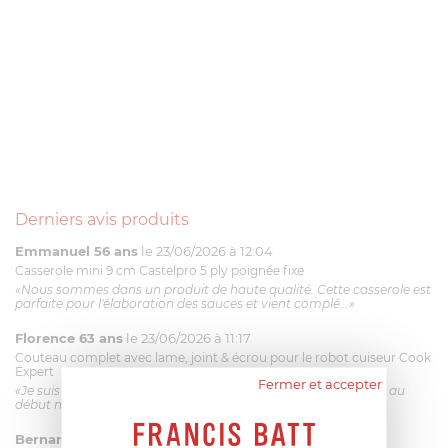
Derniers avis produits
Emmanuel 56 ans
le 23/06/2026 à 12:04
Casserole mini 9 cm Castelpro 5 ply poignée fixe
«Nous sommes dans un produit de haute qualité. Cette casserole est
parfaite pour l'élaboration des sauces et vient complé...»
Florence 63 ans
le 23/06/2026 à 11:17
Couteau complet avec lame, joint & écrou pour le robot cuiseur Cook
Expert
Fermer et accepter
«Je suis satisfaite du couteau Magimix. L'écrou est un peu dur au
début mais ça le fait. La livraison a été très rapide. ...»
Bernard
le 23/06/2026 à 09:43