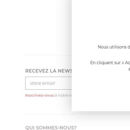
Dernier
Emmanue
Casserole 
fixe
«Nous so
qualité. C
l'élaborat
Nous utilisons d
En cliquant sur « A
RECEVEZ LA NEWSLETTER
Inscrivez-vous
à notre newsletter
QUI SOMMES-NOUS?