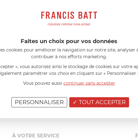
s avis produits
l 56 ans
le 23/06/2026 à 12:04
Florence 63 ans
le 23/06/2026 à 
mini 9 cm Castelpro 5 ply poignée
Couteau complet avec lame, joint 
pour le robot cuiseur Cook Expert
mmes dans un produit de haute
«Je suis satisfaite du couteau Mag
ette casserole est parfaite pour
L'écrou est un peu dur au début ma
Faites un choix pour vos données
ion des sauces et vient complé...»
fait. La livraison a été très rapide. ..
es cookies pour améliorer la navigation sur notre site, analyser s
contribuer à nos efforts marketing.
ccepter », vous autorisez ainsi le stockage de cookies sur votre a
également paramétrer vos choix en cliquant sur « Personnaliser 
Vous pouvez aussi
continuer sans accepter
PERSONNALISER
TOUT ACCEPTER
À VOTRE SERVICE