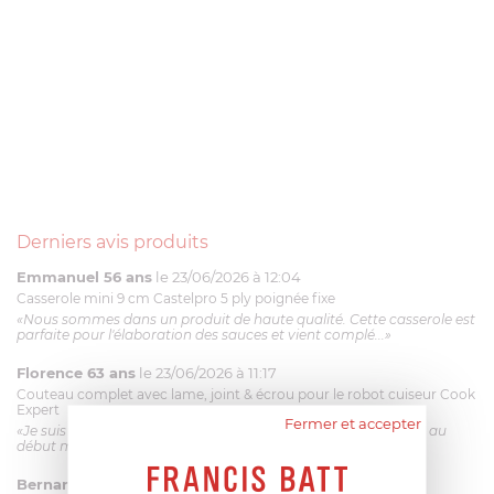
Derniers avis produits
Emmanuel 56 ans
le 23/06/2026 à 12:04
Casserole mini 9 cm Castelpro 5 ply poignée fixe
«Nous sommes dans un produit de haute qualité. Cette casserole est
parfaite pour l'élaboration des sauces et vient complé...»
Florence 63 ans
le 23/06/2026 à 11:17
Couteau complet avec lame, joint & écrou pour le robot cuiseur Cook
Expert
Fermer et accepter
«Je suis satisfaite du couteau Magimix. L'écrou est un peu dur au
début mais ça le fait. La livraison a été très rapide. ...»
Bernard
le 23/06/2026 à 09:43