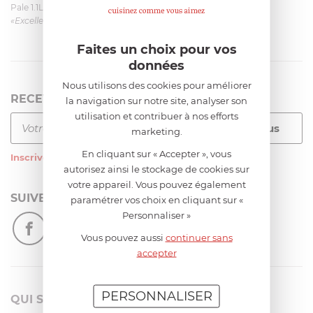
Pale 1.1L pour Glacier Magimix 11031/121/123/124
«Excellent: produit et livraison»
Faites un choix pour vos
données
Nous utilisons des cookies pour améliorer
RECEVEZ LA NEWSLETTER
la navigation sur notre site, analyser son
utilisation et contribuer à nos efforts
marketing.
En cliquant sur « Accepter », vous
Inscrivez-vous
à notre newsletter
autorisez ainsi le stockage de cookies sur
votre appareil. Vous pouvez également
SUIVEZ-NOUS
paramétrer vos choix en cliquant sur «
Personnaliser »
Vous pouvez aussi
continuer sans
accepter
PERSONNALISER
QUI SOMMES-NOUS?