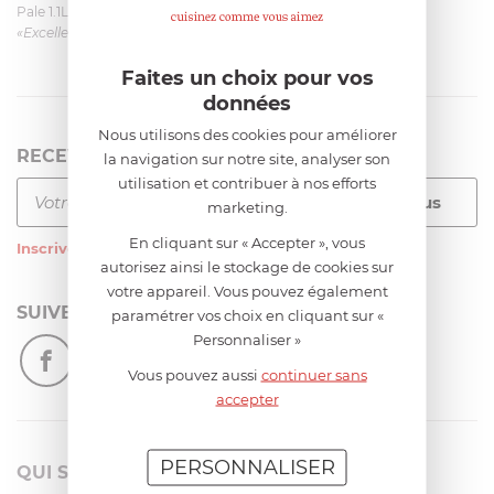
Pale 1.1L pour Glacier Magimix 11031/121/123/124
«Excellent: produit et livraison»
Faites un choix pour vos
données
Nous utilisons des cookies pour améliorer
RECEVEZ LA NEWSLETTER
la navigation sur notre site, analyser son
utilisation et contribuer à nos efforts
marketing.
En cliquant sur « Accepter », vous
Inscrivez-vous
à notre newsletter
autorisez ainsi le stockage de cookies sur
votre appareil. Vous pouvez également
SUIVEZ-NOUS
paramétrer vos choix en cliquant sur «
Personnaliser »
Vous pouvez aussi
continuer sans
accepter
PERSONNALISER
QUI SOMMES-NOUS?