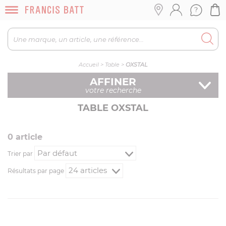
Accueil
>
Table
>
OXSTAL
AFFINER
votre recherche
TABLE OXSTAL
0
article
Trier par
Résultats par page