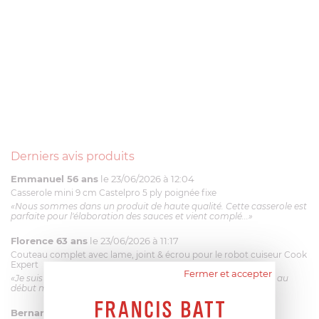
Derniers avis produits
Emmanuel 56 ans
le 23/06/2026 à 12:04
Casserole mini 9 cm Castelpro 5 ply poignée fixe
«Nous sommes dans un produit de haute qualité. Cette casserole est
parfaite pour l'élaboration des sauces et vient complé...»
Florence 63 ans
le 23/06/2026 à 11:17
Couteau complet avec lame, joint & écrou pour le robot cuiseur Cook
Expert
Fermer et accepter
«Je suis satisfaite du couteau Magimix. L'écrou est un peu dur au
début mais ça le fait. La livraison a été très rapide. ...»
Bernard
le 23/06/2026 à 09:43