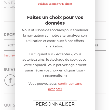
Pale 1.1L pour Glacier Magimix 11031/121/123/124
«Excellent: produit et livraison»
Faites un choix pour vos
données
Nous utilisons des cookies pour améliorer
RECEVEZ LA NEWSLETTER
la navigation sur notre site, analyser son
utilisation et contribuer à nos efforts
marketing.
En cliquant sur « Accepter », vous
Inscrivez-vous
à notre newsletter
autorisez ainsi le stockage de cookies sur
votre appareil. Vous pouvez également
SUIVEZ-NOUS
paramétrer vos choix en cliquant sur «
Personnaliser »
Vous pouvez aussi
continuer sans
accepter
PERSONNALISER
QUI SOMMES-NOUS?