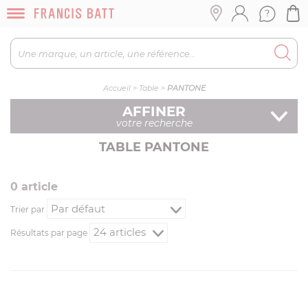
Accueil
>
Table
>
PANTONE
AFFINER
votre recherche
TABLE PANTONE
0
article
Trier par
Résultats par page