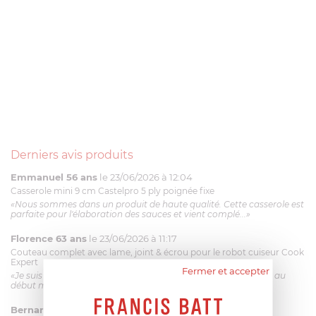
Derniers avis produits
Emmanuel 56 ans
le 23/06/2026 à 12:04
Casserole mini 9 cm Castelpro 5 ply poignée fixe
«Nous sommes dans un produit de haute qualité. Cette casserole est
parfaite pour l'élaboration des sauces et vient complé...»
Florence 63 ans
le 23/06/2026 à 11:17
Couteau complet avec lame, joint & écrou pour le robot cuiseur Cook
Expert
Fermer et accepter
«Je suis satisfaite du couteau Magimix. L'écrou est un peu dur au
début mais ça le fait. La livraison a été très rapide. ...»
Bernard
le 23/06/2026 à 09:43