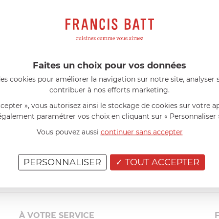
s avis produits
l 56 ans
le 23/06/2026 à 12:04
Florence 63 ans
le 23/06/2026 à 
mini 9 cm Castelpro 5 ply poignée
Couteau complet avec lame, joint 
pour le robot cuiseur Cook Expert
mmes dans un produit de haute
«Je suis satisfaite du couteau Mag
ette casserole est parfaite pour
L'écrou est un peu dur au début ma
Faites un choix pour vos données
ion des sauces et vient complé...»
fait. La livraison a été très rapide. ..
es cookies pour améliorer la navigation sur notre site, analyser s
contribuer à nos efforts marketing.
ccepter », vous autorisez ainsi le stockage de cookies sur votre a
également paramétrer vos choix en cliquant sur « Personnaliser 
Vous pouvez aussi
continuer sans accepter
PERSONNALISER
TOUT ACCEPTER
À VOTRE SERVICE