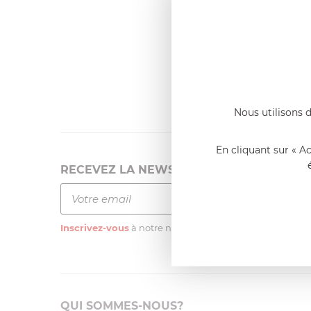
Dernier
Emmanue
Casserole 
fixe
«Nous so
qualité. C
l'élaborat
Nous utilisons d
En cliquant sur « A
RECEVEZ LA NEWSLETTER
Inscrivez-vous
à notre newsletter
QUI SOMMES-NOUS?