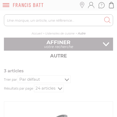
Accueil
>
Ustensiles de cuisine
>
Autre
AFFINER
votre recherche
AUTRE
3
article
s
Trier par
Résultats par page