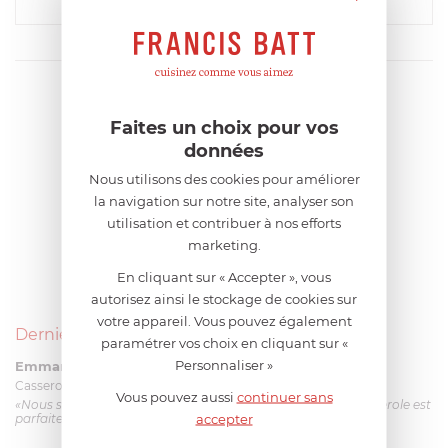
Comparer
Faites un choix pour vos
données
Nous utilisons des cookies pour améliorer
la navigation sur notre site, analyser son
utilisation et contribuer à nos efforts
marketing.
En cliquant sur « Accepter », vous
autorisez ainsi le stockage de cookies sur
votre appareil. Vous pouvez également
Derniers avis produits
paramétrer vos choix en cliquant sur «
Personnaliser »
Emmanuel 56 ans
le 23/06/2026 à 12:04
Casserole mini 9 cm Castelpro 5 ply poignée fixe
Vous pouvez aussi
continuer sans
«Nous sommes dans un produit de haute qualité. Cette casserole est
accepter
parfaite pour l'élaboration des sauces et vient complé...»