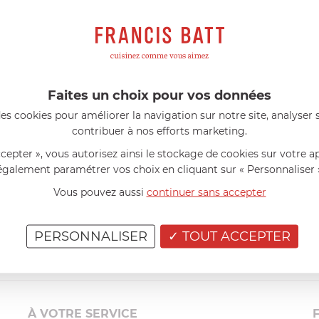
s avis produits
l 56 ans
le 23/06/2026 à 12:04
Florence 63 ans
le 23/06/2026 à 
mini 9 cm Castelpro 5 ply poignée
Couteau complet avec lame, joint 
pour le robot cuiseur Cook Expert
mmes dans un produit de haute
«Je suis satisfaite du couteau Mag
ette casserole est parfaite pour
L'écrou est un peu dur au début ma
Faites un choix pour vos données
ion des sauces et vient complé...»
fait. La livraison a été très rapide. ..
es cookies pour améliorer la navigation sur notre site, analyser s
contribuer à nos efforts marketing.
ccepter », vous autorisez ainsi le stockage de cookies sur votre a
également paramétrer vos choix en cliquant sur « Personnaliser 
Vous pouvez aussi
continuer sans accepter
PERSONNALISER
TOUT ACCEPTER
À VOTRE SERVICE