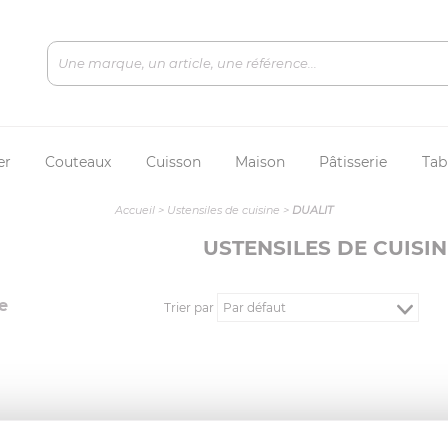
er
Couteaux
Cuisson
Maison
Pâtisserie
Tab
Accueil
>
Ustensiles de cuisine
>
DUALIT
USTENSILES DE CUISIN
e
Trier par