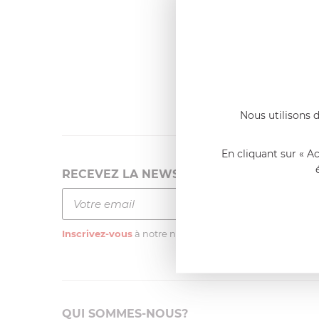
Dernier
Emmanue
Casserole 
fixe
«Nous so
qualité. C
l'élaborat
Nous utilisons d
En cliquant sur « A
RECEVEZ LA NEWSLETTER
Inscrivez-vous
à notre newsletter
QUI SOMMES-NOUS?