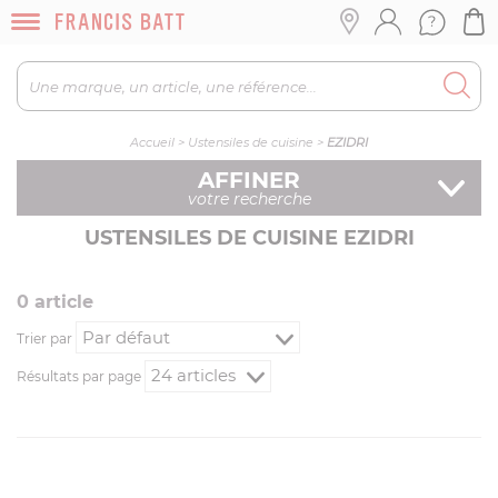
Accueil
>
Ustensiles de cuisine
>
EZIDRI
AFFINER
votre recherche
USTENSILES DE CUISINE EZIDRI
0
article
Trier par
Résultats par page