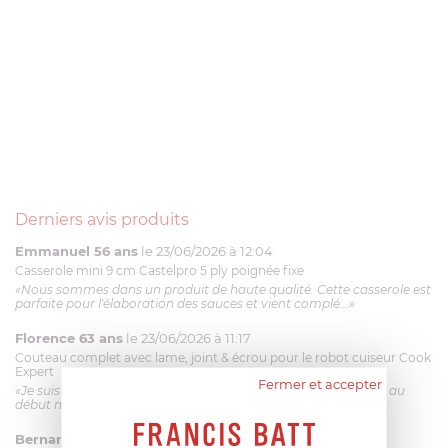
Derniers avis produits
Emmanuel 56 ans
le 23/06/2026 à 12:04
Casserole mini 9 cm Castelpro 5 ply poignée fixe
«Nous sommes dans un produit de haute qualité. Cette casserole est
parfaite pour l'élaboration des sauces et vient complé...»
Florence 63 ans
le 23/06/2026 à 11:17
Couteau complet avec lame, joint & écrou pour le robot cuiseur Cook
Expert
Fermer et accepter
«Je suis satisfaite du couteau Magimix. L'écrou est un peu dur au
début mais ça le fait. La livraison a été très rapide. ...»
Bernard
le 23/06/2026 à 09:43