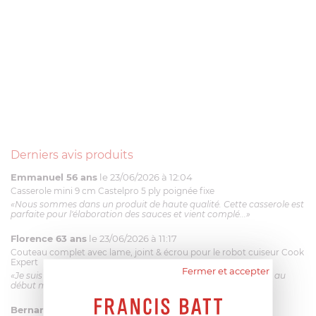
Derniers avis produits
Emmanuel 56 ans
le 23/06/2026 à 12:04
Casserole mini 9 cm Castelpro 5 ply poignée fixe
«Nous sommes dans un produit de haute qualité. Cette casserole est
parfaite pour l'élaboration des sauces et vient complé...»
Florence 63 ans
le 23/06/2026 à 11:17
Couteau complet avec lame, joint & écrou pour le robot cuiseur Cook
Expert
Fermer et accepter
«Je suis satisfaite du couteau Magimix. L'écrou est un peu dur au
début mais ça le fait. La livraison a été très rapide. ...»
Bernard
le 23/06/2026 à 09:43