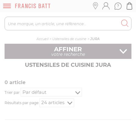
Accueil
>
Ustensiles de cuisine
>
JURA
AFFINER
votre recherche
USTENSILES DE CUISINE JURA
0
article
Trier par
Résultats par page