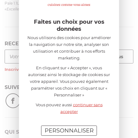
Pale 1.1L pour Glacier Magimix 11031/121/123/124
«Excellent: produit et livraison»
Faites un choix pour vos
données
Nous utilisons des cookies pour améliorer
RECEVEZ LA NEWSLETTER
la navigation sur notre site, analyser son
utilisation et contribuer à nos efforts
marketing.
En cliquant sur « Accepter », vous
Inscrivez-vous
à notre newsletter
autorisez ainsi le stockage de cookies sur
votre appareil. Vous pouvez également
SUIVEZ-NOUS
paramétrer vos choix en cliquant sur «
Personnaliser »
Vous pouvez aussi
continuer sans
accepter
PERSONNALISER
QUI SOMMES-NOUS?