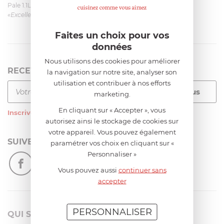
Pale 1.1L pour Glacier Magimix 11031/121/123/124
«Excellent: produit et livraison»
Faites un choix pour vos
données
Nous utilisons des cookies pour améliorer
RECEVEZ LA NEWSLETTER
la navigation sur notre site, analyser son
utilisation et contribuer à nos efforts
marketing.
En cliquant sur « Accepter », vous
Inscrivez-vous
à notre newsletter
autorisez ainsi le stockage de cookies sur
votre appareil. Vous pouvez également
SUIVEZ-NOUS
paramétrer vos choix en cliquant sur «
Personnaliser »
Vous pouvez aussi
continuer sans
accepter
PERSONNALISER
QUI SOMMES-NOUS?