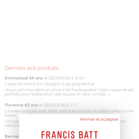
Derniers avis produits
Emmanuel 56 ans
le 23/06/2026 à 12:04
Casserole mini 9 cm Castelpro 5 ply poignée fixe
«Nous sommes dans un produit de haute qualité. Cette casserole est
parfaite pour l'élaboration des sauces et vient complé...»
Florence 63 ans
le 23/06/2026 à 11:17
Couteau complet avec lame, joint & écrou pour le robot cuiseur Cook
Expert
Fermer et accepter
«Je suis satisfaite du couteau Magimix. L'écrou est un peu dur au
début mais ça le fait. La livraison a été très rapide. ...»
Bernard
le 23/06/2026 à 09:43