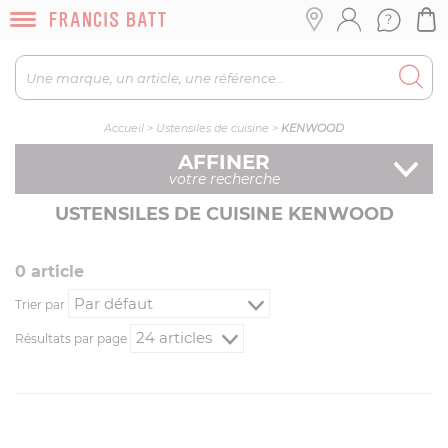
Accueil
>
Ustensiles de cuisine
>
KENWOOD
AFFINER
votre recherche
USTENSILES DE CUISINE KENWOOD
0
article
Trier par
Résultats par page