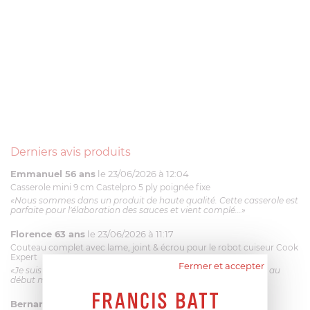
Derniers avis produits
Emmanuel 56 ans
le 23/06/2026 à 12:04
Casserole mini 9 cm Castelpro 5 ply poignée fixe
«Nous sommes dans un produit de haute qualité. Cette casserole est
parfaite pour l'élaboration des sauces et vient complé...»
Florence 63 ans
le 23/06/2026 à 11:17
Couteau complet avec lame, joint & écrou pour le robot cuiseur Cook
Expert
Fermer et accepter
«Je suis satisfaite du couteau Magimix. L'écrou est un peu dur au
début mais ça le fait. La livraison a été très rapide. ...»
Bernard
le 23/06/2026 à 09:43