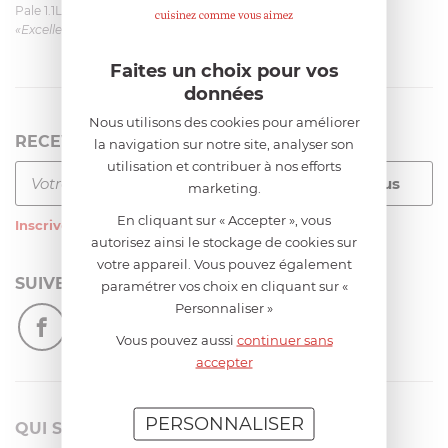
Pale 1.1L pour Glacier Magimix 11031/121/123/124
«Excellent: produit et livraison»
Faites un choix pour vos
données
Nous utilisons des cookies pour améliorer
RECEVEZ LA NEWSLETTER
la navigation sur notre site, analyser son
utilisation et contribuer à nos efforts
marketing.
En cliquant sur « Accepter », vous
Inscrivez-vous
à notre newsletter
autorisez ainsi le stockage de cookies sur
votre appareil. Vous pouvez également
SUIVEZ-NOUS
paramétrer vos choix en cliquant sur «
Personnaliser »
Vous pouvez aussi
continuer sans
accepter
PERSONNALISER
QUI SOMMES-NOUS?