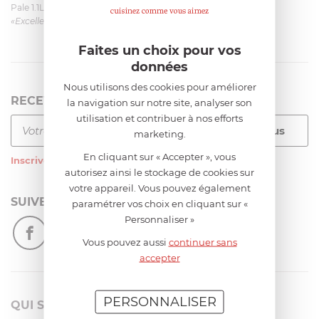
Pale 1.1L pour Glacier Magimix 11031/121/123/124
«Excellent: produit et livraison»
Faites un choix pour vos
données
Nous utilisons des cookies pour améliorer
RECEVEZ LA NEWSLETTER
la navigation sur notre site, analyser son
utilisation et contribuer à nos efforts
marketing.
En cliquant sur « Accepter », vous
Inscrivez-vous
à notre newsletter
autorisez ainsi le stockage de cookies sur
votre appareil. Vous pouvez également
SUIVEZ-NOUS
paramétrer vos choix en cliquant sur «
Personnaliser »
Vous pouvez aussi
continuer sans
accepter
PERSONNALISER
QUI SOMMES-NOUS?