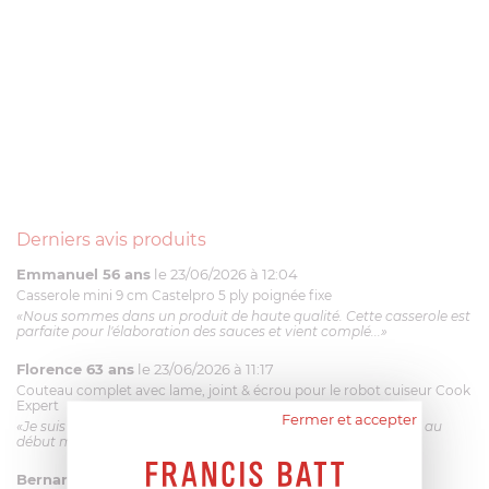
Derniers avis produits
Emmanuel 56 ans
le 23/06/2026 à 12:04
Casserole mini 9 cm Castelpro 5 ply poignée fixe
«Nous sommes dans un produit de haute qualité. Cette casserole est
parfaite pour l'élaboration des sauces et vient complé...»
Florence 63 ans
le 23/06/2026 à 11:17
Couteau complet avec lame, joint & écrou pour le robot cuiseur Cook
Expert
Fermer et accepter
«Je suis satisfaite du couteau Magimix. L'écrou est un peu dur au
début mais ça le fait. La livraison a été très rapide. ...»
Bernard
le 23/06/2026 à 09:43