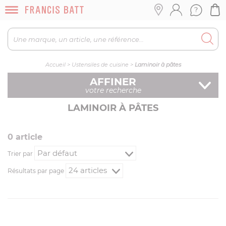
Accueil
>
Ustensiles de cuisine
>
Laminoir à pâtes
AFFINER
votre recherche
LAMINOIR À PÂTES
0
article
Trier par
Résultats par page