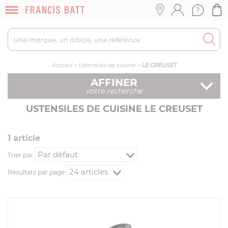
Accueil
>
Ustensiles de cuisine
>
LE CREUSET
AFFINER
votre recherche
USTENSILES DE CUISINE LE CREUSET
1
article
Trier par
Résultats par page