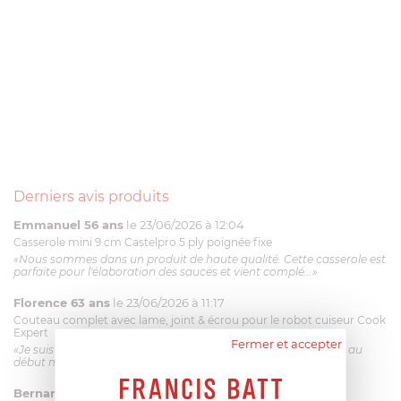
Derniers avis produits
Emmanuel 56 ans
le 23/06/2026 à 12:04
Casserole mini 9 cm Castelpro 5 ply poignée fixe
«Nous sommes dans un produit de haute qualité. Cette casserole est
parfaite pour l'élaboration des sauces et vient complé...»
Florence 63 ans
le 23/06/2026 à 11:17
Couteau complet avec lame, joint & écrou pour le robot cuiseur Cook
Expert
Fermer et accepter
«Je suis satisfaite du couteau Magimix. L'écrou est un peu dur au
début mais ça le fait. La livraison a été très rapide. ...»
Bernard
le 23/06/2026 à 09:43