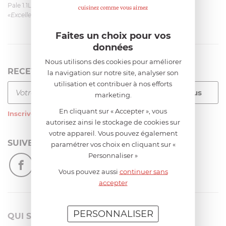
Pale 1.1L pour Glacier Magimix 11031/121/123/124
«Excellent: produit et livraison»
Faites un choix pour vos
données
Nous utilisons des cookies pour améliorer
RECEVEZ LA NEWSLETTER
la navigation sur notre site, analyser son
utilisation et contribuer à nos efforts
marketing.
En cliquant sur « Accepter », vous
Inscrivez-vous
à notre newsletter
autorisez ainsi le stockage de cookies sur
votre appareil. Vous pouvez également
SUIVEZ-NOUS
paramétrer vos choix en cliquant sur «
Personnaliser »
Vous pouvez aussi
continuer sans
accepter
PERSONNALISER
QUI SOMMES-NOUS?