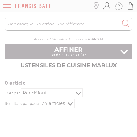
Accueil
>
Ustensiles de cuisine
>
MARLUX
AFFINER
votre recherche
USTENSILES DE CUISINE MARLUX
0
article
Trier par
Résultats par page