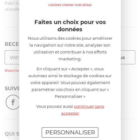
Pale 1.1L pour Glacier Magimix 11031/121/123/124
«Excellent: produit et livraison»
Faites un choix pour vos
données
Nous utilisons des cookies pour améliorer
RECEVEZ LA NEWSLETTER
la navigation sur notre site, analyser son
utilisation et contribuer à nos efforts
marketing.
En cliquant sur « Accepter », vous
Inscrivez-vous
à notre newsletter
autorisez ainsi le stockage de cookies sur
votre appareil. Vous pouvez également
SUIVEZ-NOUS
paramétrer vos choix en cliquant sur «
Personnaliser »
Vous pouvez aussi
continuer sans
accepter
PERSONNALISER
QUI SOMMES-NOUS?