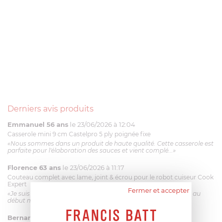
Derniers avis produits
Emmanuel 56 ans
le 23/06/2026 à 12:04
Casserole mini 9 cm Castelpro 5 ply poignée fixe
«Nous sommes dans un produit de haute qualité. Cette casserole est
parfaite pour l'élaboration des sauces et vient complé...»
Florence 63 ans
le 23/06/2026 à 11:17
Couteau complet avec lame, joint & écrou pour le robot cuiseur Cook
Expert
Fermer et accepter
«Je suis satisfaite du couteau Magimix. L'écrou est un peu dur au
début mais ça le fait. La livraison a été très rapide. ...»
Bernard
le 23/06/2026 à 09:43