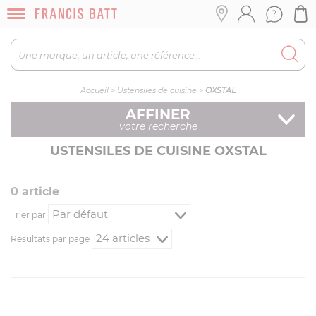
Accueil
>
Ustensiles de cuisine
>
OXSTAL
AFFINER
votre recherche
USTENSILES DE CUISINE OXSTAL
0
article
Trier par
Résultats par page