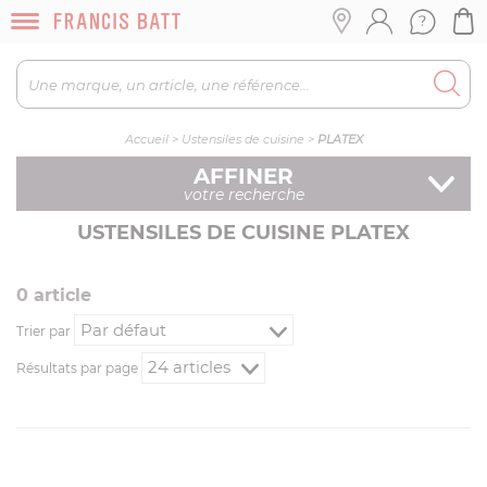
Accueil
>
Ustensiles de cuisine
>
PLATEX
AFFINER
votre recherche
USTENSILES DE CUISINE PLATEX
0
article
Trier par
Résultats par page