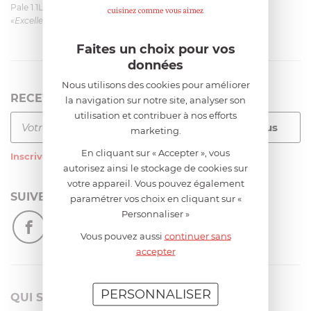
Pale 1.1L pour Glacier Magimix 11031/121/123/124
«Excellent: produit et livraison»
Faites un choix pour vos
données
Nous utilisons des cookies pour améliorer
RECEVEZ LA NEWSLETTER
la navigation sur notre site, analyser son
utilisation et contribuer à nos efforts
marketing.
En cliquant sur « Accepter », vous
Inscrivez-vous
à notre newsletter
autorisez ainsi le stockage de cookies sur
votre appareil. Vous pouvez également
SUIVEZ-NOUS
paramétrer vos choix en cliquant sur «
Personnaliser »
Vous pouvez aussi
continuer sans
accepter
PERSONNALISER
QUI SOMMES-NOUS?