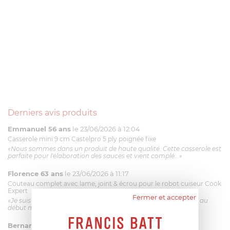
Derniers avis produits
Emmanuel 56 ans
le 23/06/2026 à 12:04
Casserole mini 9 cm Castelpro 5 ply poignée fixe
«Nous sommes dans un produit de haute qualité. Cette casserole est
parfaite pour l'élaboration des sauces et vient complé...»
Florence 63 ans
le 23/06/2026 à 11:17
Couteau complet avec lame, joint & écrou pour le robot cuiseur Cook
Expert
Fermer et accepter
«Je suis satisfaite du couteau Magimix. L'écrou est un peu dur au
début mais ça le fait. La livraison a été très rapide. ...»
Bernard
le 23/06/2026 à 09:43