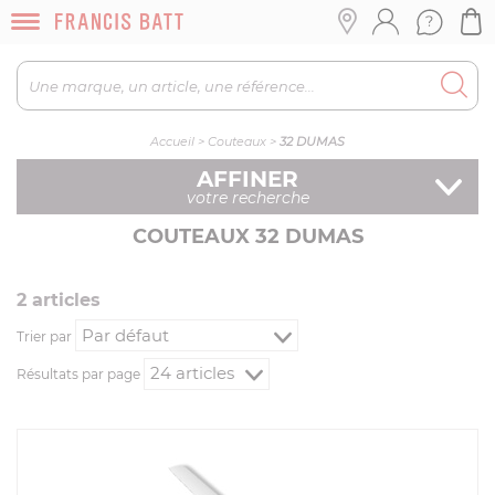
Accueil
>
Couteaux
>
32 DUMAS
AFFINER
votre recherche
COUTEAUX 32 DUMAS
2
article
s
Trier par
Résultats par page