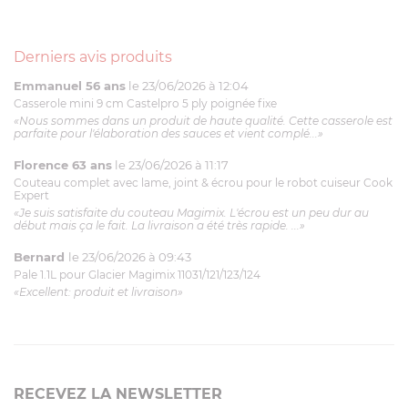
Derniers avis produits
Emmanuel 56 ans
le 23/06/2026 à 12:04
Casserole mini 9 cm Castelpro 5 ply poignée fixe
«Nous sommes dans un produit de haute qualité. Cette casserole est
parfaite pour l'élaboration des sauces et vient complé...»
Florence 63 ans
le 23/06/2026 à 11:17
Couteau complet avec lame, joint & écrou pour le robot cuiseur Cook
Expert
«Je suis satisfaite du couteau Magimix. L'écrou est un peu dur au
début mais ça le fait. La livraison a été très rapide. ...»
Bernard
le 23/06/2026 à 09:43
Pale 1.1L pour Glacier Magimix 11031/121/123/124
«Excellent: produit et livraison»
RECEVEZ LA NEWSLETTER