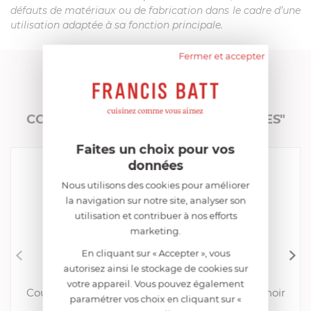
défauts de matériaux ou de fabrication dans le cadre d’une
utilisation adaptée à sa fonction principale.
Fermer et accepter
FRANCIS BATT RECOMMANDE
COLLECTION "COUTEAUX SIGNATURES"
Faites un choix pour vos
données
Nous utilisons des cookies pour améliorer
la navigation sur notre site, analyser son
utilisation et contribuer à nos efforts
marketing.
En cliquant sur « Accepter », vous
autorisez ainsi le stockage de cookies sur
32 DUMAS
votre appareil. Vous pouvez également
Couteau à découper 20 cm Signature Micarta noir
paramétrer vos choix en cliquant sur «
EN STOCK - ENVOI SOUS 24/48H