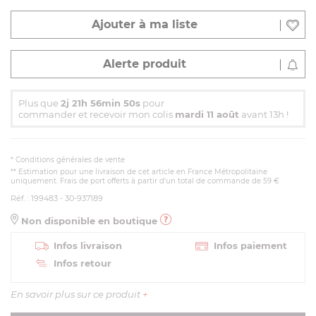
Ajouter à ma liste
Alerte produit
Plus que
2j 21h 56min 50s
pour
commander et recevoir mon colis
mardi 11 août
avant 13h !
*
Conditions générales de vente
** Estimation pour une livraison de cet article en France Métropolitaine
uniquement. Frais de port offerts à partir d'un total de commande de 59 €
Réf. : 199483 - 30-937189
Non disponible en boutique
Infos livraison
Infos paiement
Infos retour
En savoir plus sur ce produit
+