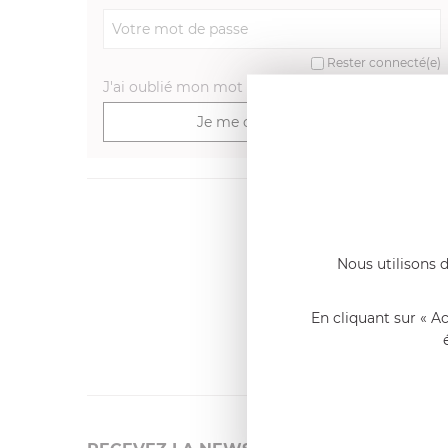
Rester connecté(e)
J'ai oublié mon mot de passe
>
Je me connecte
Dernier
Emmanue
Nous utilisons d
Casserole 
fixe
«Nous so
En cliquant sur « A
qualité. C
l'élaborat