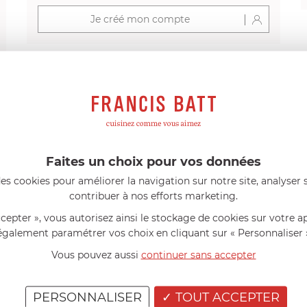
Je créé mon compte
s avis produits
Faites un choix pour vos données
l 56 ans
le 23/06/2026 à 12:04
Florence 63 ans
le 23/06/2026 à 
es cookies pour améliorer la navigation sur notre site, analyser s
mini 9 cm Castelpro 5 ply poignée
Couteau complet avec lame, joint 
contribuer à nos efforts marketing.
pour le robot cuiseur Cook Expert
mmes dans un produit de haute
«Je suis satisfaite du couteau Mag
ccepter », vous autorisez ainsi le stockage de cookies sur votre a
ette casserole est parfaite pour
L'écrou est un peu dur au début ma
ion des sauces et vient complé...»
fait. La livraison a été très rapide. ..
également paramétrer vos choix en cliquant sur « Personnaliser 
Vous pouvez aussi
continuer sans accepter
PERSONNALISER
TOUT ACCEPTER