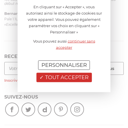
début mais ça le fait. La livraison a été très rapide. ...»
En cliquant sur « Accepter », vous
autorisez ainsi le stockage de cookies sur
Bernard
le 23/06/2026 à 09:43
Pale 1.1L pour Glacier Magimix 11031/121/123/124
votre appareil. Vous pouvez également
«Excellent: produit et livraison»
paramétrer vos choix en cliquant sur «
Personnaliser »
Vous pouvez aussi
continuer sans
accepter
RECEVEZ LA NEWSLETTER
PERSONNALISER
TOUT ACCEPTER
Inscrivez-vous
à notre newsletter
SUIVEZ-NOUS